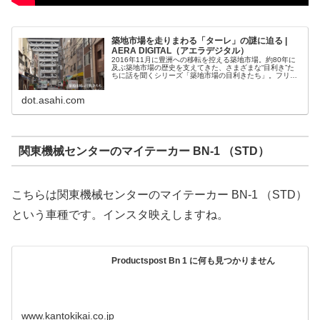
築地市場を走りまわる「ターレ」の謎に迫る |
AERA DIGITAL（アエラデジタル）
2016年11月に豊洲への移転を控える築地市場。約80年に
及ぶ築地市場の歴史を支えてきた、さまざまな“目利き”た
ちに話を聞くシリーズ「築地市場の目利きたち」。フリー
ジャーナリストの岩崎有一が、私た…
dot.asahi.com
関東機械センターのマイテーカー BN-1 （STD）
こちらは関東機械センターのマイテーカー BN-1 （STD）
という車種です。インスタ映えしますね。
Productspost Bn 1 に何も見つかりません
www.kantokikai.co.jp