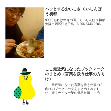
ハッとするおいしさ くいしんぼ
う初都
900円あれば幸せの国。くいしんぼう初都
大阪市西区江之子島1-6-206-6443-0206
ここ最近気になったブックマーク
のまとめ（言葉を扱う仕事の方向
け）
ここ最近気になった言葉を扱う仕事の方
向けのブックマークをまとめてみまし
た。続くライター業の価格破壊。生活す
ら困難? - Togetterまとめ僕にとって切実
なまとめだ…文章を「書ける人」と「書
けない人」のちがい - デマこい！文章屋
が仕事を...