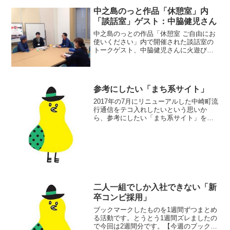
中之島のっと作品「休憩室」内
「談話室」ゲスト：中脇健児さん
中之島のっとの作品「休憩室 ご自由にお
使いください」内で開催された談話室の
トークゲスト、中脇健児さんに火遊びに
ついてお話しした分を収録しておりま
す。
参考にしたい「まち系サイト」
2017年の7月にリニューアルした中崎町流
行通信をテコ入れしたいという思いか
ら、参考にしたい「まち系サイト」を調
べています。
二人一組でしか入社できない「新
卒コンビ採用」
ブックマークしたものを1週間ずつまとめ
る活動です。とうとう1週間ズレましたの
で今回は2週間分です。【今週のブックマ