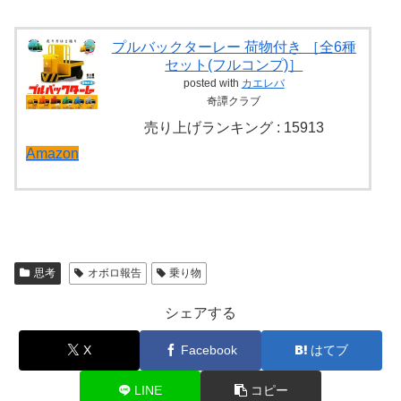
プルバックターレー 荷物付き ［全6種
セット(フルコンプ)］
posted with
カエレバ
奇譚クラブ
売り上げランキング : 15913
Amazon
思考
オボロ報告
乗り物
シェアする
X
Facebook
はてブ
LINE
コピー