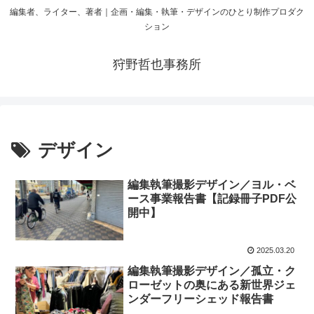
編集者、ライター、著者｜企画・編集・執筆・デザインのひとり制作プロダク
ション
狩野哲也事務所
デザイン
編集執筆撮影デザイン／ヨル・ベ
ース事業報告書【記録冊子PDF公
開中】
2025.03.20
編集執筆撮影デザイン／孤立・ク
ローゼットの奥にある新世界ジェ
ンダーフリーシェッド報告書