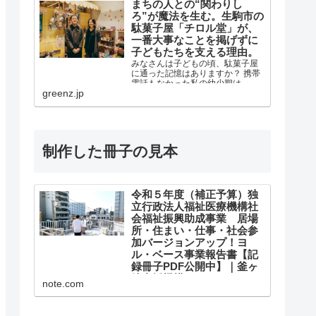
まちの人との“関わりし
ろ”が魔法を生む。生駒市の
駄菓子屋「チロル堂」が、
一番大事なことを掲げずに
子どもたちを支える理由。
みなさんは子どもの頃、駄菓子屋
に通った記憶はありますか？ 携帯
電話もなかった私の幼少期は、駄
greenz.jp
菓子屋に行けば近所の友だちに会
えるので、自分にとっては小さな
コミュニ
制作した冊子の見本
令和５年度（補正予算）独
立行政法人福祉医療機構社
会福祉振興助成事業 居場
所・住まい・仕事・社会参
加バージョンアップ！ヨ
ル・ベース事業報告書【記
録冊子PDF公開中】｜釜ヶ
崎支援機構
note.com
令和５年度（補正予算）独立行政
法人福祉医療機構社会福祉振興助
成事業 居場所・住まい・仕事・