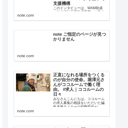
支援機構
このインタビューは、WAM助成
（社会福祉振興助成事業）に取り
note.com
組む釜ヶ崎支援機構の居場所・住
まい・仕事・社会参加バージョン
アップ！ヨル・ベース事業を記録
し、最終的に報告書として紹介す
る目的で作成されました。 編集・
note ご指定のページが見つ
執筆：狩野哲也 15歳から2...
かりません
note.com
正直になれる場所をつくる
のが自分の使命。堀澤元さ
んがココルームで働く理
由。 #求人｜ココルームの
日々
みなさんこんにちは。ココルーム
の求人募集の相談をいただいた編
集者兼ライターの狩野哲也が、コ
note.com
コルームで働く人に「なぜこの場
所で働いているのか」を聞いてみ
ました。 これを読んで、ココルー
ムで働くことに少しでも興味をも
つ人が広がればと思っています...