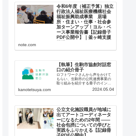
ような方法で評価しているのかを
ご存じでしょうか。 「南大阪地域
令和6年度（補正予算）独立
子育て支援ハブ形成プロジェク
行政法人福祉医療機構社会
ト」は、国民の休眠預金を資源...
福祉振興助成事業 居場
所・住まい・仕事・社会参
加ターンアップ！ヨル・ベ
ース事業報告書【記録冊子
PDF公開中】｜釜ヶ崎支援
機構
note.com
令和6年度（補正予算）独立行政法
人福祉医療機構社会福祉振興助成
事業 居場所・住まい・仕事・社
会参加ターンアップ！ヨル・ベー
ス事業の報告書が完成しました。
【執筆】生駒市協創対話窓
助成期間も終わりにさしかかる
口の紹介冊子
３月のある日、ユースの居場所ヨ
ロフトワークさんから声をかけて
ル・ベースの若者たちから、...
もらい、生駒市の公民連携事業の
取り組みを紹介する冊子のインタ
ビューと執筆、コンセプトコピー
2024.05.04
kanotetsuya.com
の作成を担当しました。
公立文化施設職員が地域に
出てアートコーディネータ
ーになるための2年間 ——
社会包摂についての学びと
実践をふりかえる【記録冊
子PDF公開中】