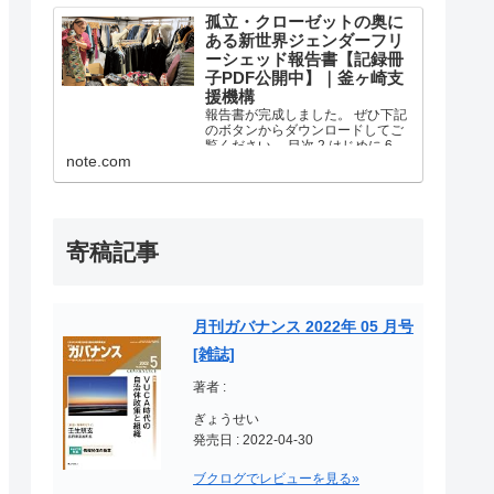
社会参加バージョンアップ！ヨ
ル・ベース事業の報告書が完成し
孤立・クローゼットの奥に
ました。 ぜひ下記のボタンからダ
ある新世界ジェンダーフリ
ウンロードしてご覧ください。 ヨ
ーシェッド報告書【記録冊
ル・ベース.pdf 1.7...
子PDF公開中】｜釜ヶ崎支
援機構
報告書が完成しました。 ぜひ下記
のボタンからダウンロードしてご
覧ください。 目次 2 はじめに 6 ぬ
note.com
ぬぬぬぬぅ！倶楽部 14 天下茶屋北
健康広場のテーブルとベンチをみ
んなでつくる！ ベンチプロジェ
クト×シェッド西成 19 ファッショ
ンの新...
寄稿記事
月刊ガバナンス 2022年 05 月号
[雑誌]
著者 :
ぎょうせい
発売日 : 2022-04-30
ブクログでレビューを見る»