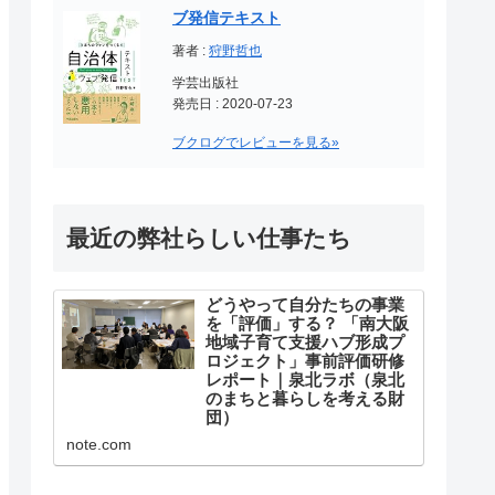
ブ発信テキスト
著者 :
狩野哲也
学芸出版社
発売日 : 2020-07-23
ブクログでレビューを見る»
最近の弊社らしい仕事たち
どうやって自分たちの事業
を「評価」する？ 「南大阪
地域子育て支援ハブ形成プ
ロジェクト」事前評価研修
レポート｜泉北ラボ（泉北
のまちと暮らしを考える財
団）
突然ですが、みなさんはNPO法人
note.com
など公益を目的とする団体が、自
らの事業が社会にどのようなイン
パクトをもたらしたのかを、どの