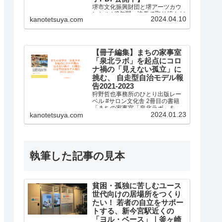
堺市文化振興財団と堺アーツカウ
ンシルが2年間、協働で取り組んだ
2024.04.10
kanotetsuya.com
研修事業の冊子を制作しました！
【冊子編集】まちの家事室
「泉北ラボ」を起点にコロ
ナ禍の「見えない孤立」に
挑む、 自走型自治モデル報
告2021-2023
狩野哲也事務所のひとり出版レー
ベル #サロン文化舎 2冊目の書籍
「まちの家事室「泉北ラボ」を起
2024.01.23
kanotetsuya.com
点にコロナ禍の「見えない孤立」
に挑む、 自走型自治モデル報告
2021-2023」を発売しました。
執筆した記事の見本
貧困・孤独に苦しむユース
世代向けの居場所をつくり
たい！ 若者の自立をサポー
トする、新今宮駅近くの
「ヨル・ベース」｜釜ヶ崎