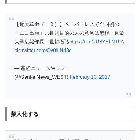
【近大革命（１０）】ペーパーレスで全国初の
「エコ出願」…批判目的の人の意見は無視 近畿
大学広報部長 世耕石弘
https://t.co/aU8YALMUtA
pic.twitter.com/Qy0IIjN48c
— 産経ニュースＷＥＳＴ
(@SankeiNews_WEST)
February 10, 2017
擬人化する