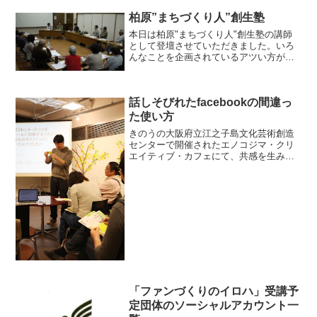
柏原”まちづくり人”創生塾
本日は柏原"まちづくり人"創生塾の講師
として登壇させていただきました。いろ
んなことを企画されているアツい方が多
かったので質問内容が具体的で楽しかっ
たです。柏原ビエンナーレの村瀬さんな
ど、お話を聞いていると絶対誰かとつな
話しそびれたfacebookの間違っ
がっていそうな方が多か...
た使い方
きのうの大阪府立江之子島文化芸術創造
センターで開催されたエノコジマ・クリ
エイティブ・カフェにて、共感を生み出
すフェイスブック講座というテーマでお
話させていただきました。雨降りにも関
わらずたくさんの方にお越し頂き、感謝
でいっぱいです。ご紹介し...
「ファンづくりのイロハ」受講予
定団体のソーシャルアカウント一