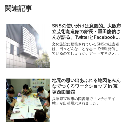
関連記事
SNSの使い分けは意図的。大阪市
立芸術創造館の館長・重田龍佑さ
んが語る、TwitterとFacebookの
使い方・考え方とは？
文化施設に勤務されているSNSの担当者
は、日々どんなことを思って情報発信し
ているのでしょうか。アートマネジメン
ト講座「ファンづくりのイロハ」でのト
ークに先駆けて、今回は大阪市立芸術創
造館（以下、芸創館）の館長である重田
龍佑さんに、ソーシャル...
地元の思い出あふれる地図をみん
なでつくるワークショップ in 宝
塚西図書館
兵庫県宝塚市の図書館で「マチオモイ
帖」が出張展示されました。