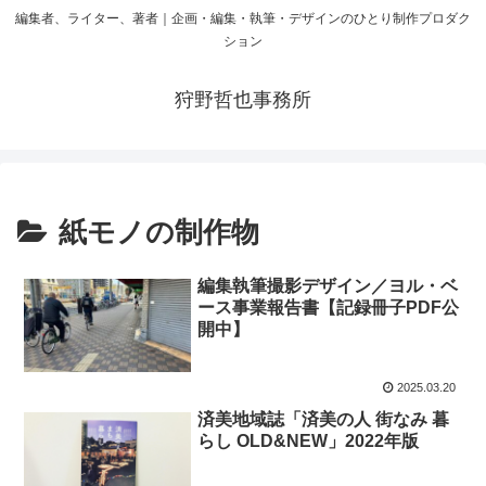
編集者、ライター、著者｜企画・編集・執筆・デザインのひとり制作プロダク
ション
狩野哲也事務所
紙モノの制作物
編集執筆撮影デザイン／ヨル・ベ
ース事業報告書【記録冊子PDF公
開中】
2025.03.20
済美地域誌「済美の人 街なみ 暮
らし OLD&NEW」2022年版