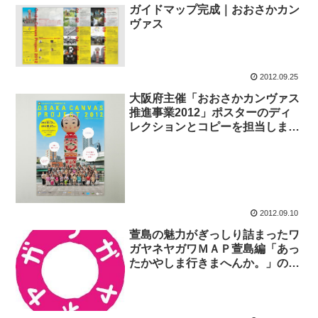
ガイドマップ完成｜おおさかカン
ヴァス
2012.09.25
大阪府主催「おおさかカンヴァス
推進事業2012」ポスターのディ
レクションとコピーを担当しまし
た。
2012.09.10
萱島の魅力がぎっしり詰まったワ
ガヤネヤガワＭＡＰ萱島編「あっ
たかやしま行きまへんか。」の取
材・執筆を担当させていただきま
した