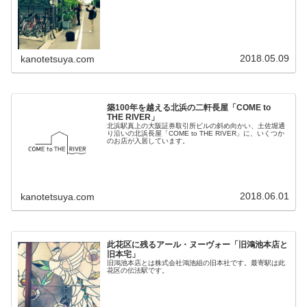
2018.05.09
kanotetsuya.com
築100年を越える北浜の二軒長屋「COME to
THE RIVER」
北浜駅真上の大阪証券取引所ビルの斜め向かい、土佐堀通
り沿いの北浜長屋「COME to THE RIVER」に、いくつか
のお店が入居しています。
2018.06.01
kanotetsuya.com
此花区に残るアール・ヌーヴォー「旧鴻池本店と
旧本宅」
旧鴻池本店とは株式会社鴻池組の旧本社です。最寄駅は此
花区の伝法駅です。