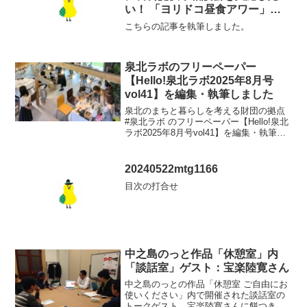
い！ 「ヨリドコ昼食アワー」レ
ポート
こちらの記事を執筆しました。
泉北ラボのフリーペーパー
【Hello!泉北ラボ2025年8月号
vol41】を編集・執筆しました
泉北のまちと暮らしを考える財団の拠点
#泉北ラボ のフリーペーパー【Hello!泉北
ラボ2025年8月号vol41】を編集・執筆し
ました。
20240522mtg1166
目次の打合せ
中之島のっと作品「休憩室」内
「談話室」ゲスト：宝楽陸寛さん
中之島のっとの作品「休憩室 ご自由にお
使いください」内で開催された談話室の
トークゲスト、宝楽陸寛さんに餅つきに