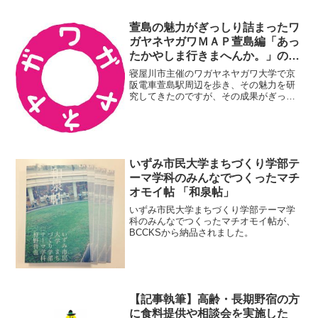
萱島の魅力がぎっしり詰まったワ
ガヤネヤガワＭＡＰ萱島編「あっ
たかやしま行きまへんか。」の取
材・執筆を担当させていただきま
寝屋川市主催のワガヤネヤガワ大学で京
した
阪電車萱島駅周辺を歩き、その魅力を研
究してきたのですが、その成果がぎっし
り詰まったワガヤネヤガワＭＡＰ萱島編
「あったかやしま行きまへんか。」が、
寝屋川市より発行されました。
いずみ市民大学まちづくり学部テ
ーマ学科のみんなでつくったマチ
オモイ帖 「和泉帖」
いずみ市民大学まちづくり学部テーマ学
科のみんなでつくったマチオモイ帖が、
BCCKSから納品されました。
【記事執筆】高齢・長期野宿の方
に食料提供や相談会を実施した