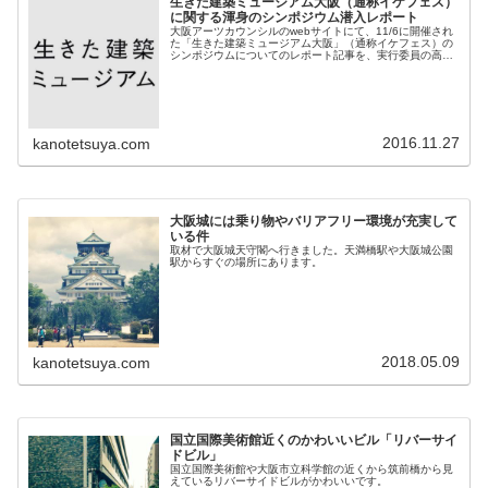
生きた建築ミュージアム大阪（通称イケフェス）
に関する渾身のシンポジウム潜入レポート
大阪アーツカウンシルのwebサイトにて、11/6に開催され
た「生きた建築ミュージアム大阪」（通称イケフェス）の
シンポジウムについてのレポート記事を、実行委員の高岡
さんの協力のもと、書かせていただきました。まちをアッ
プデートするヒントが満載で...
2016.11.27
kanotetsuya.com
大阪城には乗り物やバリアフリー環境が充実して
いる件
取材で大阪城天守閣へ行きました。天満橋駅や大阪城公園
駅からすぐの場所にあります。
2018.05.09
kanotetsuya.com
国立国際美術館近くのかわいいビル「リバーサイ
ドビル」
国立国際美術館や大阪市立科学館の近くから筑前橋から見
えているリバーサイドビルがかわいいです。