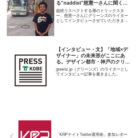
る“naddist”慈憲一さんに聞く
「”まちあそび”と復興のこと」
超絶リスペクトする灘のトリックスタ
ー、慈憲一さんにグリーンズのライター
としてインタビューさせていただきまし
た。慈さんの繰り出す、オモシロ企画の
ベースにあるものがわかる内容となって
います。2分ぐらいで読めると思いますの
でぜひ読んでみてください...
【インタビュー・文】「地域×デ
ザイナー」の未来形がここにあ
る。デザイン都市・神戸のクリエ
イティブディレクターの仕事と
greenz.jp（グリーンズ）のライターとし
は？
てインタビュー記事を書きました。
「KRPナイトTwitter運用術」参加レポー