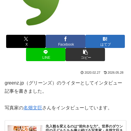
X
Facebook
はてブ
LINE
コピー
2020.02.27
2026.05.28
greenz.jp（グリーンズ）のライターとしてインタビュー
記事を書きました。
写真家の
名畑文巨
さんをインタビューしています。
先入観を変えるのは“前向きな力”。世界のダウン
症の子どもたちを撮り続ける写真家・名畑文巨さ