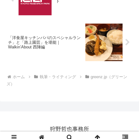
ト
「洋食屋キッチンパパのスペシャルラン
チ」と「路上園芸」を堪能｜
Walkin’About 西陣編
ホーム
執筆・ライティング
greenz.jp（グリーン
ズ）
狩野哲也事務所
© 1998-2026 狩野哲也事務所.