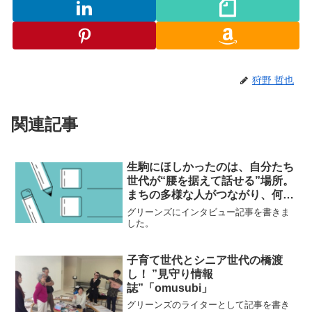
狩野 哲也
関連記事
生駒にほしかったのは、自分たち
世代が“腰を据えて話せる”場所。
まちの多様な人がつながり、何か
が生まれ続けるカフェ
グリーンズにインタビュー記事を書きま
「Kininalu」
した。
子育て世代とシニア世代の橋渡
し！ ”見守り情報
誌”「omusubi」
グリーンズのライターとして記事を書き