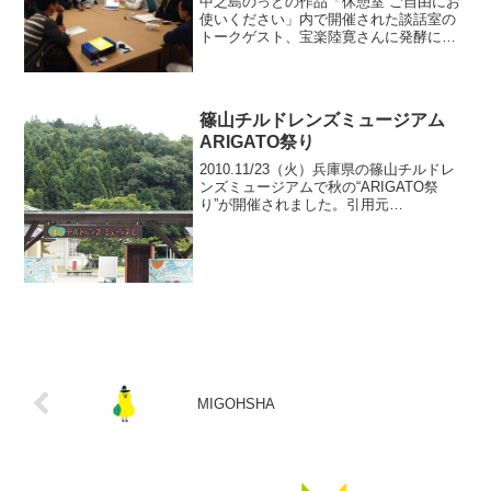
中之島のっとの作品「休憩室 ご自由にお
使いください」内で開催された談話室の
トークゲスト、宝楽陸寛さんに発酵につ
いてお話しした分を収録しております。
※時間になれば強制的にボイスメモを切
っているので話の途中でも切れておりま
す。ご了承ください。話...
篠山チルドレンズミュージアム
ARIGATO祭り
2010.11/23（火）兵庫県の篠山チルドレ
ンズミュージアムで秋の“ARIGATO祭
り”が開催されました。引用元
=G_graphics blog│篠山チルドレンズミュ
ージアム“ARIGATO祭り”今回、狩野はプ
ランナーとして参加させていた...
MIGOHSHA