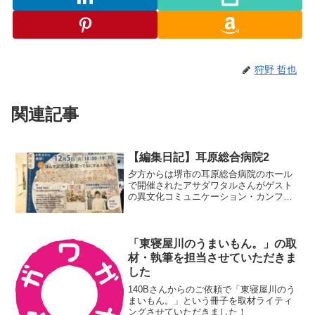
狩野 哲也
関連記事
【編集日記】耳原総合病院2
夕方からは堺市の耳原総合病院のホール
で開催されたアサダワタルさんがゲスト
の異文化コミュニケーション・カンファ
レンスへ。帰りは久しぶりにアサダさん
とゆっくりお話できました。メモ
「東寝屋川のうまいもん。」の取
材・執筆を担当させていただきま
した
140Bさんからのご依頼で「東寝屋川のう
まいもん。」という冊子を取材ライティ
ングさせていただきました！