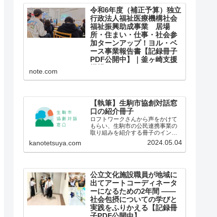
ような方法で評価しているのかを
ご存じでしょうか。 「南大阪地域
令和6年度（補正予算）独立
子育て支援ハブ形成プロジェク
行政法人福祉医療機構社会
ト」は、国民の休眠預金を資源...
福祉振興助成事業 居場
所・住まい・仕事・社会参
加ターンアップ！ヨル・ベ
ース事業報告書【記録冊子
PDF公開中】｜釜ヶ崎支援
機構
note.com
令和6年度（補正予算）独立行政法
人福祉医療機構社会福祉振興助成
事業 居場所・住まい・仕事・社
会参加ターンアップ！ヨル・ベー
ス事業の報告書が完成しました。
【執筆】生駒市協創対話窓
助成期間も終わりにさしかかる
口の紹介冊子
３月のある日、ユースの居場所ヨ
ロフトワークさんから声をかけて
ル・ベースの若者たちから、...
もらい、生駒市の公民連携事業の
取り組みを紹介する冊子のインタ
ビューと執筆、コンセプトコピー
2024.05.04
kanotetsuya.com
の作成を担当しました。
公立文化施設職員が地域に
出てアートコーディネータ
ーになるための2年間 ——
社会包摂についての学びと
実践をふりかえる【記録冊
子PDF公開中】