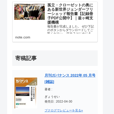
社会参加バージョンアップ！ヨ
ル・ベース事業の報告書が完成し
孤立・クローゼットの奥に
ました。 ぜひ下記のボタンからダ
ある新世界ジェンダーフリ
ウンロードしてご覧ください。 ヨ
ーシェッド報告書【記録冊
ル・ベース.pdf 1.7...
子PDF公開中】｜釜ヶ崎支
援機構
報告書が完成しました。 ぜひ下記
のボタンからダウンロードしてご
覧ください。 目次 2 はじめに 6 ぬ
note.com
ぬぬぬぬぅ！倶楽部 14 天下茶屋北
健康広場のテーブルとベンチをみ
んなでつくる！ ベンチプロジェ
クト×シェッド西成 19 ファッショ
ンの新...
寄稿記事
月刊ガバナンス 2022年 05 月号
[雑誌]
著者 :
ぎょうせい
発売日 : 2022-04-30
ブクログでレビューを見る»