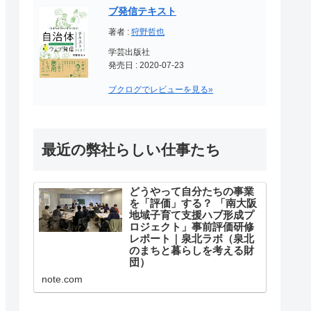
ブ発信テキスト
著者 :
狩野哲也
学芸出版社
発売日 : 2020-07-23
ブクログでレビューを見る»
最近の弊社らしい仕事たち
どうやって自分たちの事業
を「評価」する？ 「南大阪
地域子育て支援ハブ形成プ
ロジェクト」事前評価研修
レポート｜泉北ラボ（泉北
のまちと暮らしを考える財
団）
突然ですが、みなさんはNPO法人
note.com
など公益を目的とする団体が、自
らの事業が社会にどのようなイン
パクトをもたらしたのかを、どの