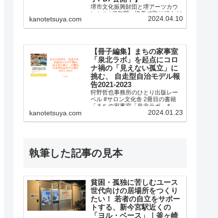
堺市文化振興財団と堺アーツカウ
ンシルが2年間、協働で取り組んだ
2024.04.10
kanotetsuya.com
研修事業の冊子を制作しました！
【冊子編集】まちの家事室
「泉北ラボ」を起点にコロ
ナ禍の「見えない孤立」に
挑む、 自走型自治モデル報
告2021-2023
狩野哲也事務所のひとり出版レー
ベル #サロン文化舎 2冊目の書籍
「まちの家事室「泉北ラボ」を起
2024.01.23
kanotetsuya.com
点にコロナ禍の「見えない孤立」
に挑む、 自走型自治モデル報告
2021-2023」を発売しました。
執筆した記事の見本
貧困・孤独に苦しむユース
世代向けの居場所をつくり
たい！ 若者の自立をサポー
トする、新今宮駅近くの
「ヨル・ベース」｜釜ヶ崎