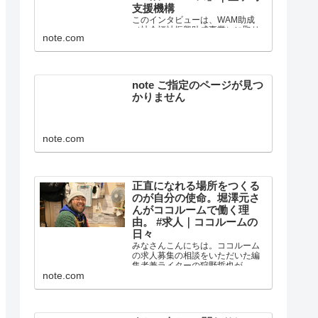
支援機構
このインタビューは、WAM助成
（社会福祉振興助成事業）に取り
note.com
組む釜ヶ崎支援機構の居場所・住
まい・仕事・社会参加バージョン
アップ！ヨル・ベース事業を記録
し、最終的に報告書として紹介す
る目的で作成されました。 編集・
note ご指定のページが見つ
執筆：狩野哲也 15歳から2...
かりません
note.com
正直になれる場所をつくる
のが自分の使命。堀澤元さ
んがココルームで働く理
由。 #求人｜ココルームの
日々
みなさんこんにちは。ココルーム
の求人募集の相談をいただいた編
集者兼ライターの狩野哲也が、コ
note.com
コルームで働く人に「なぜこの場
所で働いているのか」を聞いてみ
ました。 これを読んで、ココルー
ムで働くことに少しでも興味をも
つ人が広がればと思っています...