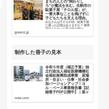
まちの人との“関わりし
ろ”が魔法を生む。生駒市の
駄菓子屋「チロル堂」が、
一番大事なことを掲げずに
子どもたちを支える理由。
みなさんは子どもの頃、駄菓子屋
に通った記憶はありますか？ 携帯
電話もなかった私の幼少期は、駄
greenz.jp
菓子屋に行けば近所の友だちに会
えるので、自分にとっては小さな
コミュニ
制作した冊子の見本
令和５年度（補正予算）独
立行政法人福祉医療機構社
会福祉振興助成事業 居場
所・住まい・仕事・社会参
加バージョンアップ！ヨ
ル・ベース事業報告書【記
録冊子PDF公開中】｜釜ヶ
崎支援機構
note.com
令和５年度（補正予算）独立行政
法人福祉医療機構社会福祉振興助
成事業 居場所・住まい・仕事・