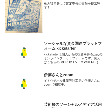
枚方税務署にて確定申告の書類を提出完
了！
ソーシャルな資金調達プラットフ
ォーム kickstarter
kickstarterは個人からの投資を募るための
オンラインプラットフォームです。例え
ばこちらのIMPROV EVERYWHEREはビ
デオ制作の資金を集めています。10ドル
出資してくれればダウンロードできる条
件にしていて、25ドル出資すれば...
伊藤さんとzoom
イトウチハル建築設計工房の伊藤さんに
zoomで相談事。
芸術祭のソーシャルメディア活用