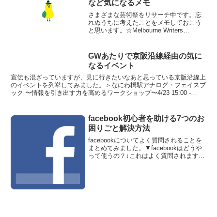
など気になるメモ
さまざまな芸術祭をリサーチ中です。忘
れぬうちに考えたことをメモしておこう
と思います。☆Melbourne Writers
Festival →オーストラリア・pinterest
→さっそくpinterestを導入している。こ
れはナイスアイデ...
GWあたりで京阪沿線経由の気に
なるイベント
宣伝も混ざっていますが、見に行きたいなあと思っている京阪沿線上
のイベントを列挙してみました。＞なにわ橋駅アナログ・フェイスブ
ック 〜情報を引き出す力を高めるワークショップ〜4/23 15:00 -
17:00＞枚方市駅 シネプレックス枚方な...
facebook初心者を助ける7つのお
困りごと解決方法
facebookについてよく質問されることを
まとめてみました。▼facebookはどうや
って使うの？↓これはよく質問されます。
何がわかっていないかがわからない状態
なので、まずは「facebookナビ」ページ
を見るといいですよ。faceboo...