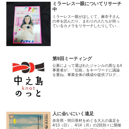
ミラーレス一眼についてリサーチ
中
ミラーレス一眼がほしくて、麻衣子さん
の本を読んだり、まわりの人たちが持っ
ているカメラをリサーチしたりしていま
す。
第9回ミーティング
公募によって選ばれたジャンルの異なる4
事業者が、「伝統」をキーワードに議論
を重ね、事業全体の構成や提供プログラ
ム、プロモーションなどを共同して実施
しています。
人に会いにいく遠足
奈良県・明日香村をめぐる大人の遠足を
4/13（日）、4/14（月）の2回別々に開催