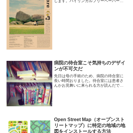
します。バイリンガルフリーペーパー
naranara副編集長の赤司研介さんに案内
人となっていただき、村での暮らしの中
に少しだけおじゃましたいと思います。
詳細はこ...
病院の待合室こそ気持ちのデザイ
ンが不可欠だ
先日は母の手術のため、病院の待合室に
長い時間おりました。待合室には患者さ
んかお見舞いに来られる方が読んだであ
ろう本が無造作に置かれていて、かなり
ドキッとする内容でした。
Open Street Map（オープンスト
リートマップ）に特定の地域の地
図をインストールする方法