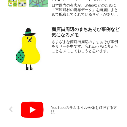
日本国内の有志が、uMapなどのために
「市区町村の境界データ」を綺麗にまと
めて配布してくれているサイトがありま
す。「GeoJSONの地方自治体境界デー
タ」のページ（外部サイト：GitHub）を
開きます。ページを少し下にスクロール
商店街周辺のまちあそび事例など
すると、都道...
気になるメモ
さまざまな商店街周辺のまちあそび事例
をリサーチ中です。忘れぬうちに考えた
ことをメモしておこうと思います。
YouTubeのサムネイル画像を取得する方
法