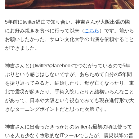
5年前にtwitter経由で知り合い、神吉さんが大阪出張の際
にお好み焼きを食べに行って以来（
こちら
）です。前から
お願いしたかった、サロン文化大学の出演を依頼すること
ができました。
神吉さんとはtwitterやfacebookでつながっているので5年
ぶりという感じはしないですが、あらためて自分の5年間
を振り返ってみると、結婚したり、母が亡くなったり、東
北で震災が起きたり、手術入院したりと結構いろんなこと
があって、日本や大阪という視点でみても現在進行形で大
きなターニングポイントだと思った次第です。
神吉さんに出会ったきっかけのtwitterも最初の頃は使って
いる人も少なく牧歌的なITツールでしたが、震災以降の普