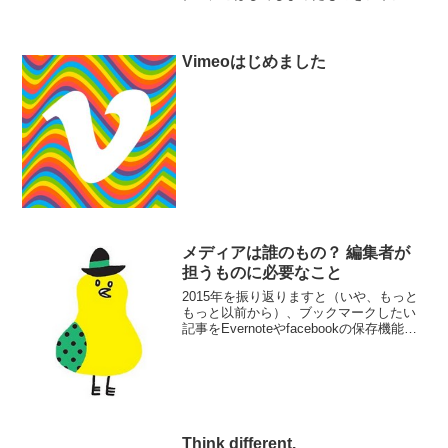
しながら山崎さんがエシカルやstudio-Lの
社風について語っています。
Vimeoはじめました
メディアは誰のもの？ 編集者が
担うものに必要なこと
2015年を振り返りますと（いや、もっと
もっと以前から）、ブックマークしたい
記事をEvernoteやfacebookの保存機能、
twitterのlikes、Google Keep、tumblr、
Newspicksなどにバラバラと保存しただ
け...
Think different.