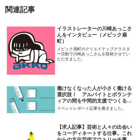
関連記事
イラストレーターの川崎あっこさ
んをインタビュー（メビック扇
町）
メビック扇町のクリエイティブクラスタ
ー活動で川崎あっこさんを取材させてい
ただきました。
働けなくなった人が小さく働ける
選択肢！ アルバイトとボランテ
ィアの間を中間的支援でつくる、
「しごとの間借りプロジェクト」
イベントレポート記事を書きました。
の事業報告会レポート
【求人記事】芸術と人々の出会い
をコーディネートする仕事。これ
からの文化芸術アウトリーチ事業