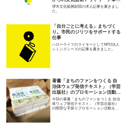
をつくる堺市文化振興財団の取組
堺市文化振興財団の求人記事を書きまし
た。
「自分ごとに考える」まちづく
り。市民のジリツをサポートする
仕事
ハローライフのライターとしてNPO法人
シミンズシーズの記事を書きました。
著書「まちのファンをつくる 自
治体ウェブ発信テキスト」（学芸
出版社）のプロモーション活動ま
とめ
今回の著書「まちのファンをつくる 自治
体ウェブ発信テキスト」（学芸出版社）
の闇雲な手探りプロモーション活動を見
た長野の稲田英資さん
（Twitter/note/blog「成果につなぐWeb活
用」by株式会社JBN）から「今回手がけ
た活動の全体...