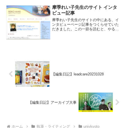
摩季れい子先生のサイト インタ
ビュー記事
摩季れい子先生のサイトの中にある、イ
ンタビューページ記事をつくらせていた
だきました。この一節を読むと、やる気
がでます。第14章より抜粋自分はまず何
をやりたいか。そのために必要な情報や
知識を着実に集め、現実にどういうライ
ンを引けばそこに到達で...
【編集日記】leadcare20231028
【編集日記】アーカイブ大事
ホーム
執筆・ライティング
univkyoto