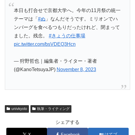
本日も打合せで京都大学へ。今年の11月祭の統一
テーマは「
#ぬ
」なんだそうです。ミリオンでハ
ンバーグを食べるつもりだったけれど、閉まって
ました。残念。
#きょうの仕事場
pic.twitter.com/bsVDEQ3Hcn
— 狩野哲也｜編集者・ライター・著者
(@KanoTetsuyaJP)
November 8, 2023
univkyoto
執筆・ライティング
シェアする
X
Facebook
はてブ