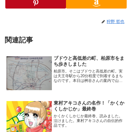
狩野 哲也
関連記事
ブドウと高低差の町、柏原市をま
ち歩きしました
柏原市。そこはブドウと高低差の町。実
は天王寺駅から20分程度で到着するまち
なのです。本日は桝谷さんの案内で山納
さんとともに柏原市で働く人を訪ねる遠
足を楽しませていただきました。
東村アキコさんの名作！「かくか
くしかじか」最終巻
かくかくしかじか最終巻、読みました。
泣けました。東村アキコさんの自伝的作
品です。