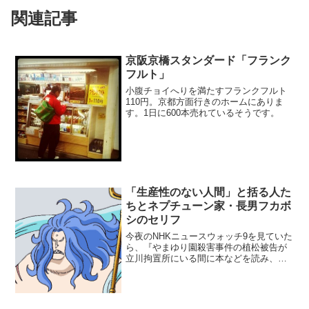
関連記事
京阪京橋スタンダード「フランク
フルト」
小腹チョイへりを満たすフランクフルト
110円。京都方面行きのホームにありま
す。1日に600本売れているそうです。
「生産性のない人間」と括る人た
ちとネプチューン家・長男フカボ
シのセリフ
今夜のNHKニュースウォッチ9を見ていた
ら、『やまゆり園殺害事件の植松被告が
立川拘置所にいる間に本などを読み、さ
らに「生産性のない人間は生きる価値が
ない」という考えが確信に変わった』と
いうエピソードが紹介されていました。