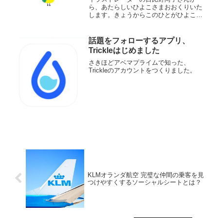
ら、あたらしいひよこさまおおくりいた
します。きょうからこのひとがひよこさ
まです。というメールとともに、当事務
所のキャラクターの新しいひよこさまが
とどきました。バージョン2.1です。旧↓
話題をフォローするアプリ、
新カギみたいな足がチャ...
Trickleはじめました
さきほどアベマプライムで知った、
Trickleのアカウントをつくりました。
KLMオランダ航空 完璧な仲間の乗客を見
つけやすくするソーシャルシートとは？