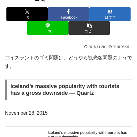
X
Facebook
はてブ
LINE
コピー
2015.11.28
2018.05.06
アイスランドのゴミ問題は、どうやら観光客問題のようで
す。
Iceland’s massive popularity with tourists
has a gross downside — Quartz
November 28, 2015
Iceland’s massive popularity with tourists has
a gross downside