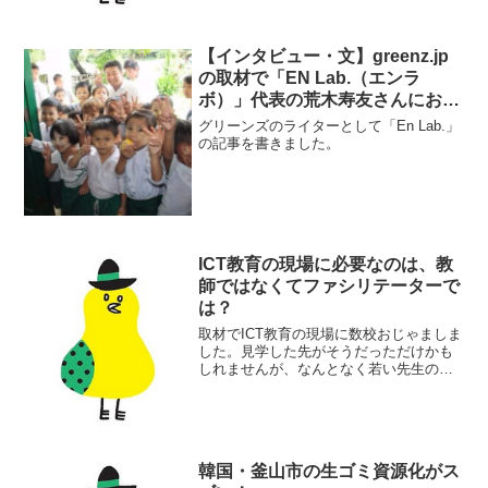
【インタビュー・文】greenz.jp
の取材で「EN Lab.（エンラ
ボ）」代表の荒木寿友さんにお話
を聞きました。
グリーンズのライターとして「En Lab.」
の記事を書きました。
ICT教育の現場に必要なのは、教
師ではなくてファシリテーターで
は？
取材でICT教育の現場に数校おじゃましま
した。見学した先がそうだっただけかも
しれませんが、なんとなく若い先生のほ
うがうまくICTを活用していて、年配の先
生はあまり上手に活用できていないと感
じました。
韓国・釜山市の生ゴミ資源化がス