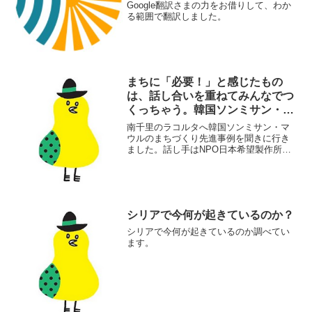
Google翻訳さまの力をお借りして、わか
る範囲で翻訳しました。
まちに「必要！」と感じたもの
は、話し合いを重ねてみんなでつ
くっちゃう。韓国ソンミサン・マ
ウルのまちづくり先進事例
南千里のラコルタへ韓国ソンミサン・マ
ウルのまちづくり先進事例を聞きに行き
ました。話し手はNPO日本希望製作所の
桔川純子さんです。そのお話のメモを忘
れないうちにまとめておこうと思いま
す。
シリアで今何が起きているのか？
シリアで今何が起きているのか調べてい
ます。