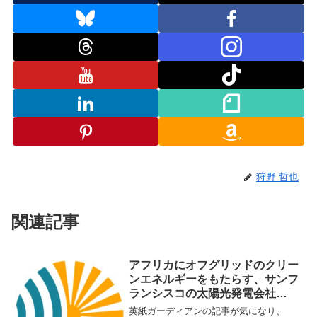
狩野 哲也
関連記事
アフリカにオフグリッドのクリー
ンエネルギーをもたらす、サンフ
ランシスコの太陽光発電会社
「Angaza」
英紙ガーディアンの記事が気になり、