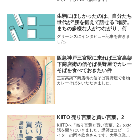
生駒にほしかったのは、自分たち
世代が“腰を据えて話せる”場所。
まちの多様な人がつながり、何か
が生まれ続けるカフェ
グリーンズにインタビュー記事を書きま
「Kininalu」
した。
阪急神戸三宮駅に来れば三宮高架
下商店街の信そば長野屋でカレー
そばを食べておきたい件
三宮高架下商店街の信そば長野屋で名物
カレーそばをいただきました。
KIITO 売り言葉と買い言葉。2
KIITOへ「売り言葉と買い言葉。2」のお
話を聞きにいきました。講師はコピーラ
イターの岡本欣也さんです。大手企業の