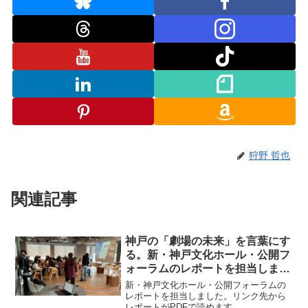
狩野 哲也
関連記事
神戸の「劇場の未来」を言葉にす
る。新・神戸文化ホール・公開フ
ォーラムのレポートを担当しまし
た。
新・神戸文化ホール・公開フォーラムの
レポートを担当しました。リンク先から
レポートがPDFで読めます。