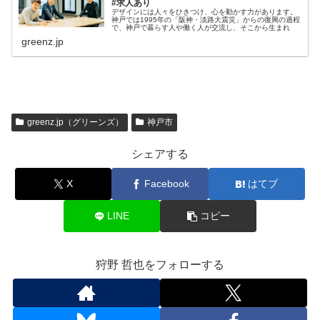
#求人あり
デザインには人々をひきつけ、心を動かす力があります。
神戸では1995年の「阪神・淡路大震災」からの復興の過程
で、神戸で暮らす人や働く人が交流し、そこから生まれ
greenz.jp
greenz.jp（グリーンズ）
神戸市
シェアする
X
Facebook
はてブ
LINE
コピー
狩野 哲也をフォローする