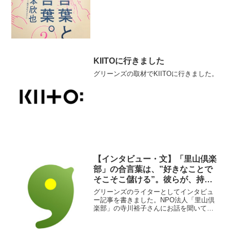
お仕事を多数手掛けておられ、ホームペ
ージを眺めると「あ、これも岡本欣也さ
んのコピーなのか〜」と驚きます。例え
ば、年賀状は、贈り...
KIITOに行きました
グリーンズの取材でKIITOに行きました。
【インタビュー・文】「里山倶楽
部」の合言葉は、”好きなことで
そこそこ儲ける”。彼らが、持続
可能な里山をつくる秘訣とは？
グリーンズのライターとしてインタビュ
ー記事を書きました。NPO法人「里山倶
楽部」の寺川裕子さんにお話を聞いてい
ます。