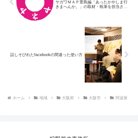
ヤガワＭＡＰ萱島編「あったかやしま行
きまへんか。」の取材・執筆を担当させ
ていただきました
話しそびれたfacebookの間違った使い方
ホーム
地域
大阪府
大阪市
阿波座