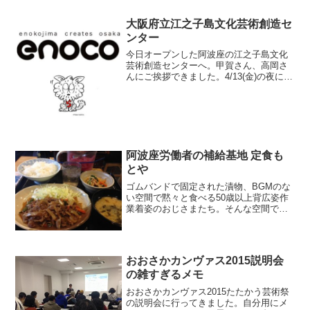
大阪府立江之子島文化芸術創造セ
ンター
今日オープンした阿波座の江之子島文化
芸術創造センターへ。甲賀さん、高岡さ
んにご挨拶できました。4/13(金)の夜にお
しゃべりします。場所は日本一うまい焼
きそばのある喫茶店という看板が目印か
も。 instagr.am/p/I3zuNTtUlW...
阿波座労働者の補給基地 定食も
とや
ゴムバンドで固定された漬物、BGMのな
い空間で黙々と食べる50歳以上背広姿作
業着姿のおじさまたち。そんな空間で食
べる、もとやの日替わり定食。これで580
円。お値打ちです。
おおさかカンヴァス2015説明会
の雑すぎるメモ
おおさかカンヴァス2015たたかう芸術祭
の説明会に行ってきました。自分用にメ