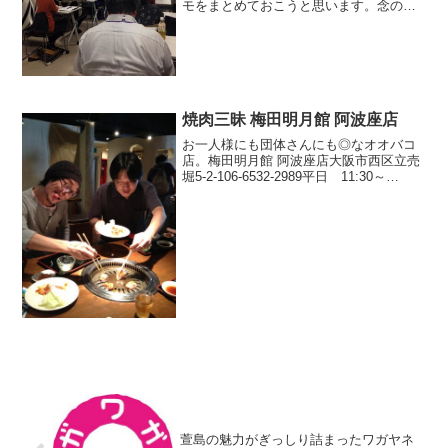
モをまとめておこうと思います。念のた
めですが、聞きながら勢いでノートパソ
コンに打ち込んだ雑すぎるメモですの
で、間違えたり勘違いしている場合があ
ります。募集概要はこち...
焼肉三昧 梅田明月館 阿波座店
お一人様にも団体さんにも◎なオオバコ
店。梅田明月館 阿波座店大阪市西区立売
堀5-2-106-6532-2989平日 11:30～
14:00、17:00～23:00 （14:00～17:00お昼
休）土・日・祝 11:30～23:00（通しで
営...
萱島の魅力がぎっしり詰まったワガヤネ