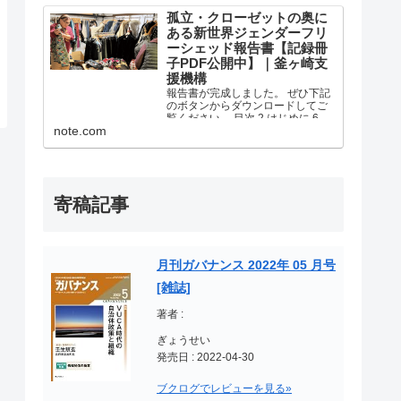
社会参加バージョンアップ！ヨ
ル・ベース事業の報告書が完成し
孤立・クローゼットの奥に
ました。 ぜひ下記のボタンからダ
ある新世界ジェンダーフリ
ウンロードしてご覧ください。 ヨ
ーシェッド報告書【記録冊
ル・ベース.pdf 1.7...
子PDF公開中】｜釜ヶ崎支
援機構
報告書が完成しました。 ぜひ下記
のボタンからダウンロードしてご
覧ください。 目次 2 はじめに 6 ぬ
note.com
ぬぬぬぬぅ！倶楽部 14 天下茶屋北
健康広場のテーブルとベンチをみ
んなでつくる！ ベンチプロジェ
クト×シェッド西成 19 ファッショ
ンの新...
寄稿記事
月刊ガバナンス 2022年 05 月号
[雑誌]
著者 :
ぎょうせい
発売日 : 2022-04-30
ブクログでレビューを見る»