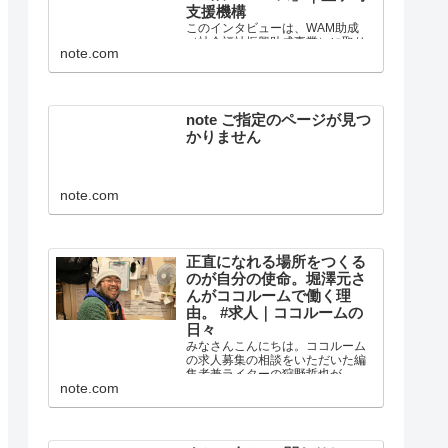
支援機構
このインタビューは、WAM助成
（社会福祉振興助成事業）に取り
note.com
組む釜ヶ崎支援機構の居場所・住
まい・仕事・社会参加バージョン
アップ！ヨル・ベース事業を記録
し、最終的に報告書として紹介す
る目的で作成されました。 編集・
note ご指定のページが見つ
執筆：狩野哲也 15歳から2...
かりません
note.com
正直になれる場所をつくる
のが自分の使命。堀澤元さ
んがココルームで働く理
由。 #求人｜ココルームの
日々
みなさんこんにちは。ココルーム
の求人募集の相談をいただいた編
集者兼ライターの狩野哲也が、コ
note.com
コルームで働く人に「なぜこの場
所で働いているのか」を聞いてみ
ました。 これを読んで、ココルー
ムで働くことに少しでも興味をも
つ人が広がればと思っています...