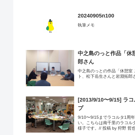
20240905n100
執筆メモ
中之島のっと作品「休
郎さん
中之島のっとの作品「休憩室
ト、松下岳生さんと岩淵拓郎
[2013/9/10〜9/1
プ
9/10〜9/15までラコルタ
い。こちらは南千里のラコルタ
様子です。// 投稿 by 狩野 哲