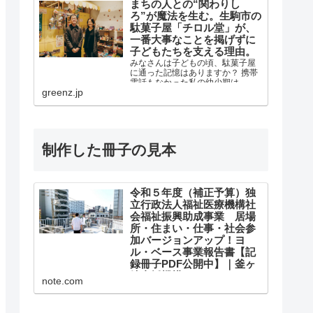
まちの人との“関わりし
ろ”が魔法を生む。生駒市の
駄菓子屋「チロル堂」が、
一番大事なことを掲げずに
子どもたちを支える理由。
みなさんは子どもの頃、駄菓子屋
に通った記憶はありますか？ 携帯
電話もなかった私の幼少期は、駄
greenz.jp
菓子屋に行けば近所の友だちに会
えるので、自分にとっては小さな
コミュニ
制作した冊子の見本
令和５年度（補正予算）独
立行政法人福祉医療機構社
会福祉振興助成事業 居場
所・住まい・仕事・社会参
加バージョンアップ！ヨ
ル・ベース事業報告書【記
録冊子PDF公開中】｜釜ヶ
崎支援機構
note.com
令和５年度（補正予算）独立行政
法人福祉医療機構社会福祉振興助
成事業 居場所・住まい・仕事・