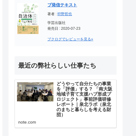
ブ発信テキスト
著者 :
狩野哲也
学芸出版社
発売日 : 2020-07-23
ブクログでレビューを見る»
最近の弊社らしい仕事たち
どうやって自分たちの事業
を「評価」する？ 「南大阪
地域子育て支援ハブ形成プ
ロジェクト」事前評価研修
レポート｜泉北ラボ（泉北
のまちと暮らしを考える財
団）
突然ですが、みなさんはNPO法人
note.com
など公益を目的とする団体が、自
らの事業が社会にどのようなイン
パクトをもたらしたのかを、どの