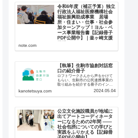
ような方法で評価しているのかを
ご存じでしょうか。 「南大阪地域
令和6年度（補正予算）独立
子育て支援ハブ形成プロジェク
行政法人福祉医療機構社会
ト」は、国民の休眠預金を資源...
福祉振興助成事業 居場
所・住まい・仕事・社会参
加ターンアップ！ヨル・ベ
ース事業報告書【記録冊子
PDF公開中】｜釜ヶ崎支援
機構
note.com
令和6年度（補正予算）独立行政法
人福祉医療機構社会福祉振興助成
事業 居場所・住まい・仕事・社
会参加ターンアップ！ヨル・ベー
ス事業の報告書が完成しました。
【執筆】生駒市協創対話窓
助成期間も終わりにさしかかる
口の紹介冊子
３月のある日、ユースの居場所ヨ
ロフトワークさんから声をかけて
ル・ベースの若者たちから、...
もらい、生駒市の公民連携事業の
取り組みを紹介する冊子のインタ
ビューと執筆、コンセプトコピー
2024.05.04
kanotetsuya.com
の作成を担当しました。
公立文化施設職員が地域に
出てアートコーディネータ
ーになるための2年間 ——
社会包摂についての学びと
実践をふりかえる【記録冊
子PDF公開中】