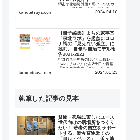
堺市文化振興財団と堺アーツカウ
ンシルが2年間、協働で取り組んだ
2024.04.10
kanotetsuya.com
研修事業の冊子を制作しました！
【冊子編集】まちの家事室
「泉北ラボ」を起点にコロ
ナ禍の「見えない孤立」に
挑む、 自走型自治モデル報
告2021-2023
狩野哲也事務所のひとり出版レー
ベル #サロン文化舎 2冊目の書籍
「まちの家事室「泉北ラボ」を起
2024.01.23
kanotetsuya.com
点にコロナ禍の「見えない孤立」
に挑む、 自走型自治モデル報告
2021-2023」を発売しました。
執筆した記事の見本
貧困・孤独に苦しむユース
世代向けの居場所をつくり
たい！ 若者の自立をサポー
トする、新今宮駅近くの
「ヨル・ベース」｜釜ヶ崎