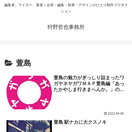
編集者、ライター、著者｜企画・編集・執筆・デザインのひとり制作プロダク
ション
狩野哲也事務所
萱島
萱島の魅力がぎっしり詰まったワ
ガヤネヤガワＭＡＰ萱島編「あっ
たかやしま行きまへんか。」の取
材・執筆を担当させていただきま
した
2012.04.06
萱島 駅ナカに大クスノキ