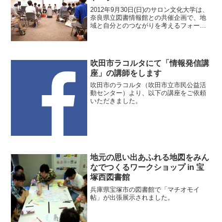
2012年9月30日(日)のサロン文化大学は、
奈良県立図書情報館との共催企画で、地
域と自分とのつながりを考えるフォーラ
ム「ローカルブックレヴュー＆クロスト
ーク2」を開催しました。ゲストに藤本智
士さんと伊川 健一さんをお迎えしまし
た。こちらは...
吹田市ラコルタにて「情報発信講
座」の講師をします
吹田市のラコルタ（吹田市立市民公益活
動センター）より、以下の講座をご依頼
いただきました。
地元の思い出あふれる地図をみん
なでつくるワークショップ in 宝
塚西図書館
兵庫県宝塚市の図書館で「マチオモイ
帖」が出張展示されました。