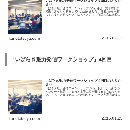
いばらき魅力発信ワークショップ 5回目のふりか
えり
いばらき魅力発信ワークショップの5回目は、茨木市役所
で働く方たちを取材していただきました。1回目から一貫
して、まちの息づかいを知ろうと言って住民の方に市役所
に集まっていただき、インタビュー方法などをレクチャー
してきましたが、どのまちでもそう...
2016.02.13
kanotetsuya.com
「いばらき魅力発信ワークショップ」4回目
いばらき魅力発信ワークショップ 4回目のふりか
えり
いばらき魅力発信ワークショップの4回目は、これまでの
アンケート結果で・もっと上手に話が聞けるようになりた
い。・もっと参加者のことが知りたい。という意見が多か
ったので、まずは深くインタビューする方法についてレク
チャーしました。（準備段階ではス...
2016.01.23
kanotetsuya.com