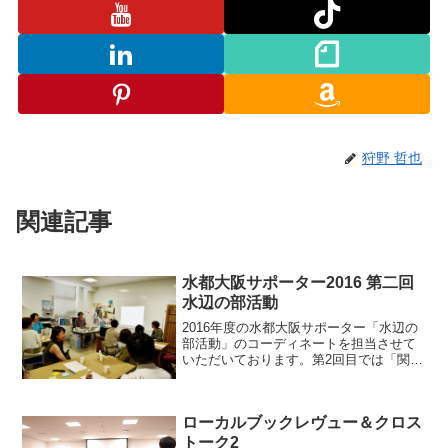
狩野 哲也
関連記事
水都大阪サポーター2016 第二回
水辺の部活動
2016年度の水都大阪サポーター「水辺の
部活動」のコーディネートを担当させて
いただいております。第2回目では「関西
以外から大阪観光どこに行けばいい？」
と聞かれたらどうするか、3つのグループ
（カップルや友だち同士がターゲット、
ローカルブックレヴュー＆クロス
子連れの夫婦がタ...
トーク2