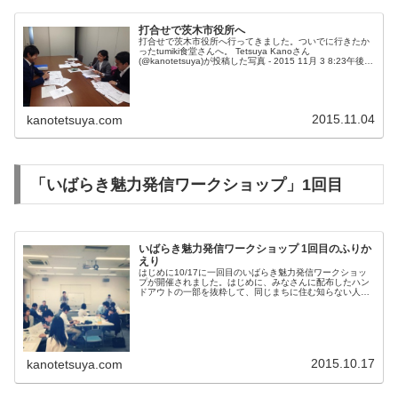
打合せで茨木市役所へ
打合せで茨木市役所へ行ってきました。ついでに行きたか
ったtumiki食堂さんへ。 Tetsuya Kanoさん
(@kanotetsuya)が投稿した写真 - 2015 11月 3 8:23午後
PST写真は上手に撮れませんでしたが、生姜焼き...
2015.11.04
kanotetsuya.com
「いばらき魅力発信ワークショップ」1回目
いばらき魅力発信ワークショップ 1回目のふりか
えり
はじめに10/17に一回目のいばらき魅力発信ワークショッ
プが開催されました。はじめに、みなさんに配布したハン
ドアウトの一部を抜粋して、同じまちに住む知らない人と
知り合う状況をつくりたい。まちに住む人たちの声や活動
を知り、まちの息づかいを知っ...
2015.10.17
kanotetsuya.com