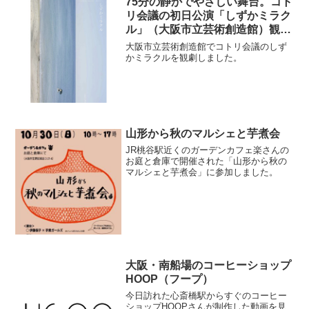
75分の静かでやさしい舞台。コト
リ会議の初日公演「しずかミラク
ル」（大阪市立芸術創造館）観劇
レポート
大阪市立芸術創造館でコトリ会議のしず
かミラクルを観劇しました。
山形から秋のマルシェと芋煮会
JR桃谷駅近くのガーデンカフェ楽さんの
お庭と倉庫で開催された「山形から秋の
マルシェと芋煮会」に参加しました。
大阪・南船場のコーヒーショップ
HOOP（フープ）
今日訪れた心斎橋駅からすぐのコーヒー
ショップHOOPさんが制作した動画を見