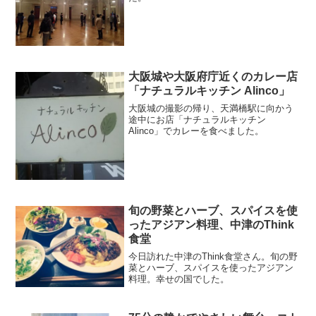
大阪城や大阪府庁近くのカレー店
「ナチュラルキッチン Alinco」
大阪城の撮影の帰り、天満橋駅に向かう
途中にお店「ナチュラルキッチン
Alinco」でカレーを食べました。
旬の野菜とハーブ、スパイスを使
ったアジアン料理、中津のThink
食堂
今日訪れた中津のThink食堂さん。旬の野
菜とハーブ、スパイスを使ったアジアン
料理。幸せの国でした。