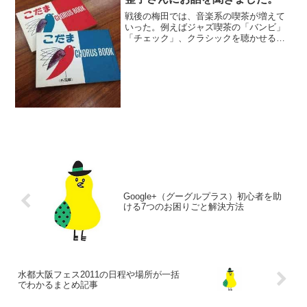
戦後の梅田では、音楽系の喫茶が増えて
いった。例えばジャズ喫茶の「バンビ」
「チェック」、クラシックを聴かせる
「スパニョラ」、カントリー＆ウェスタ
ンの「マンハッタン」など、ひとつの文
化となっていった。音楽の音色を楽しむ
だけでなく、自分で歌うとい...
Google+（グーグルプラス）初心者を助
ける7つのお困りごと解決方法
水都大阪フェス2011の日程や場所が一括
でわかるまとめ記事