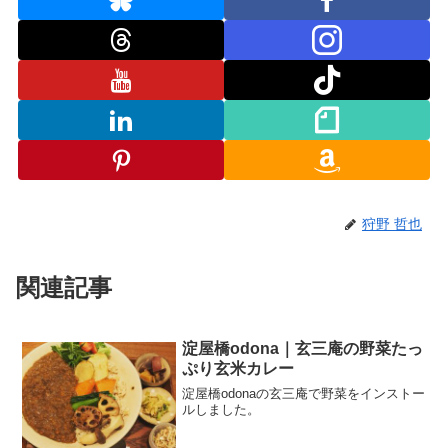
狩野 哲也
関連記事
淀屋橋odona｜玄三庵の野菜たっ
ぷり玄米カレー
淀屋橋odonaの玄三庵で野菜をインストー
ルしました。