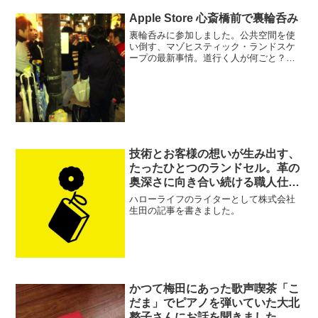
Apple Store 心斎橋前で裏輪呑み
裏輪呑み‬に参加しました。公共空間を使
い倒す、マゾヒスティック・ランドスケ
ープの最新事情。道行く人が何ごと？っ
て顔で見ています。
技術とお客様の想いが生み出す、
たったひとつのランドセル。革の
奥深さに向き合い続ける職人仕
事。
ハローライフのライターとして株式会社
生田の記事を書きました。
かつて梅田にあった歌声喫茶「こ
だま」でピアノを弾いていた大北
整子さんにお話を聞きました。