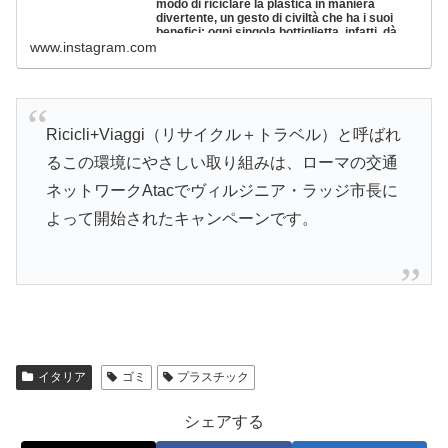
modo di riciclare la plastica in maniera
divertente, un gesto di civiltà che ha i suoi
benefici: ogni singola bottiglietta, infatti, dà
diritto a un credito per viaggiare sui mezzi di
www.instagram.com
trasporto, grazie al servizio Atac B+, con le
app di MyCicero e TabNet. Ricordo che altre
due macchinette sono in servizio alle stazioni
di San Giovanni metro C e Piramide metro B.
Pronti a riciclare in metro? +Ricicli+Viaggi"
3,176 likes, 247 comments - virginiaraggim5s on July 28,
Ricicli+Viaggi（リサイクル＋トラベル）と呼ばれ
2019: "Ecco la macchinetta “mangia plastica” in azione.
Questa ...
るこの環境にやさしい取り組みは、ローマの交通
ネットワークAtacでヴィルジニア・ラッジ市長に
よって開始されたキャンペーンです。
イタリア
ゴミ
プラスチック
シェアする