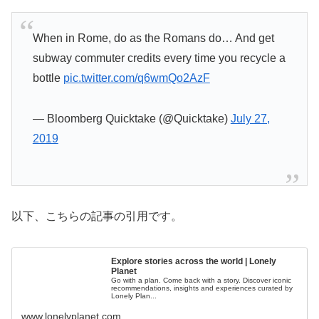
When in Rome, do as the Romans do… And get
subway commuter credits every time you recycle a
bottle
pic.twitter.com/q6wmQo2AzF
— Bloomberg Quicktake (@Quicktake)
July 27,
2019
以下、こちらの記事の引用です。
Explore stories across the world | Lonely
Planet
Go with a plan. Come back with a story. Discover iconic
recommendations, insights and experiences curated by
Lonely Plan...
www.lonelyplanet.com