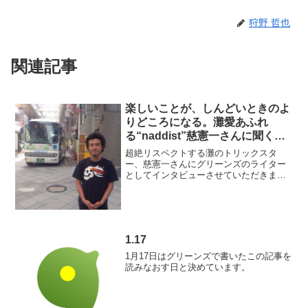
狩野 哲也
関連記事
楽しいことが、しんどいときのよ
りどころになる。灘愛あふれ
る“naddist”慈憲一さんに聞く
「”まちあそび”と復興のこと」
超絶リスペクトする灘のトリックスタ
ー、慈憲一さんにグリーンズのライター
としてインタビューさせていただきまし
た。慈さんの繰り出す、オモシロ企画の
ベースにあるものがわかる内容となって
います。2分ぐらいで読めると思いますの
でぜひ読んでみてください...
1.17
1月17日はグリーンズで書いたこの記事を
読みなおす日と決めています。