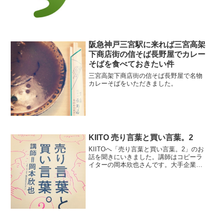
阪急神戸三宮駅に来れば三宮高架
下商店街の信そば長野屋でカレー
そばを食べておきたい件
三宮高架下商店街の信そば長野屋で名物
カレーそばをいただきました。
KIITO 売り言葉と買い言葉。2
KIITOへ「売り言葉と買い言葉。2」のお
話を聞きにいきました。講師はコピーラ
イターの岡本欣也さんです。大手企業の
お仕事を多数手掛けておられ、ホームペ
ージを眺めると「あ、これも岡本欣也さ
んのコピーなのか〜」と驚きます。例え
ば、年賀状は、贈り...