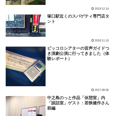
2019.12.14
塚口駅近くのスパゲティ専門店タ
ント
2018.11.10
ピッコロシアターの音声ガイドつ
き演劇公演に行ってきました（体
験レポート）
2017.08.06
中之島のっと作品「休憩室」内
「談話室」ゲスト：若狭健作さん
前編