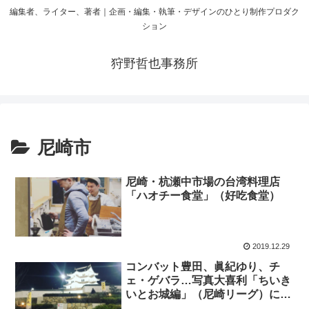
編集者、ライター、著者｜企画・編集・執筆・デザインのひとり制作プロダク
ション
狩野哲也事務所
尼崎市
尼崎・杭瀬中市場の台湾料理店
「ハオチー食堂」（好吃食堂）
2019.12.29
コンバット豊田、眞紀ゆり、チ
ェ・ゲバラ…写真大喜利「ちいき
いとお城編」（尼崎リーグ）に参
加した件