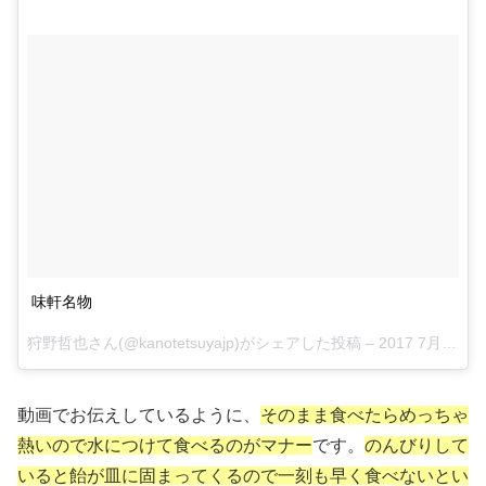
味軒名物
狩野哲也さん(@kanotetsuyajp)がシェアした投稿 –
2017 7月 28 7:56午前 PDT
動画でお伝えしているように、
そのまま食べたらめっちゃ
熱いので水につけて食べるのがマナー
です。
のんびりして
いると飴が皿に固まってくるので一刻も早く食べないとい