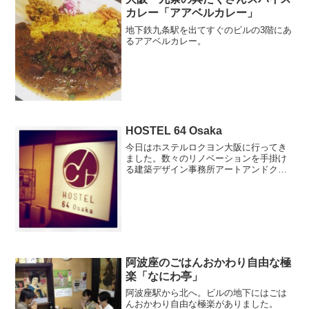
カレー「アアベルカレー」
地下鉄九条駅を出てすぐのビルの3階にあ
るアアベルカレー。
HOSTEL 64 Osaka
今日はホステルロクヨン大阪に行ってき
ました。数々のリノベーションを手掛け
る建築デザイン事務所アートアンドクラ
フト率いる中谷ノボルさんからのご依頼
で、ホステルロクヨン大阪のfacebookペ
ージをつくるお手伝いをしてきたので
す。お仕事としての...
阿波座のごはんおかわり自由な極
楽「なにわ亭」
阿波座駅から北へ。ビルの地下にはごは
んおかわり自由な極楽がありました。