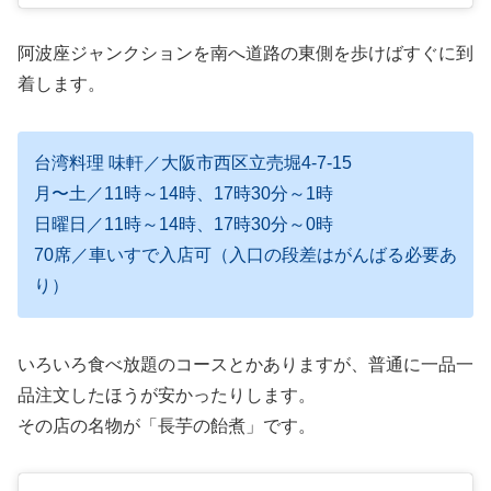
阿波座ジャンクションを南へ道路の東側を歩けばすぐに到
着します。
台湾料理 味軒／大阪市西区立売堀4-7-15
月〜土／11時～14時、17時30分～1時
日曜日／11時～14時、17時30分～0時
70席／車いすで入店可（入口の段差はがんばる必要あ
り）
いろいろ食べ放題のコースとかありますが、普通に一品一
品注文したほうが安かったりします。
その店の名物が「長芋の飴煮」です。