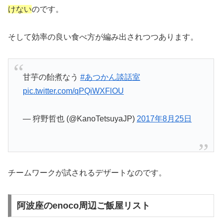
けない
のです。
そして効率の良い食べ方が編み出されつつあります。
甘芋の飴煮なう
#あつかん談話室
pic.twitter.com/qPQiWXFlOU
— 狩野哲也 (@KanoTetsuyaJP)
2017年8月25日
チームワークが試されるデザートなのです。
阿波座のenoco周辺ご飯屋リスト