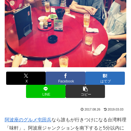
X
Facebook
はてブ
LINE
コピー
2017.08.26
2019.03.03
阿波座のグルメ屯田兵
なら誰もが行きつけになる台湾料理
「味軒」。阿波座ジャンクションを南下すると5分以内に