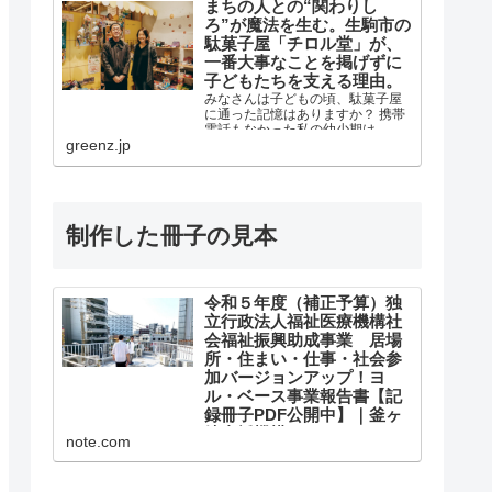
まちの人との“関わりし
ろ”が魔法を生む。生駒市の
駄菓子屋「チロル堂」が、
一番大事なことを掲げずに
子どもたちを支える理由。
みなさんは子どもの頃、駄菓子屋
に通った記憶はありますか？ 携帯
電話もなかった私の幼少期は、駄
greenz.jp
菓子屋に行けば近所の友だちに会
えるので、自分にとっては小さな
コミュニ
制作した冊子の見本
令和５年度（補正予算）独
立行政法人福祉医療機構社
会福祉振興助成事業 居場
所・住まい・仕事・社会参
加バージョンアップ！ヨ
ル・ベース事業報告書【記
録冊子PDF公開中】｜釜ヶ
崎支援機構
note.com
令和５年度（補正予算）独立行政
法人福祉医療機構社会福祉振興助
成事業 居場所・住まい・仕事・