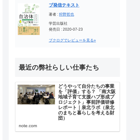
ブ発信テキスト
著者 :
狩野哲也
学芸出版社
発売日 : 2020-07-23
ブクログでレビューを見る»
最近の弊社らしい仕事たち
どうやって自分たちの事業
を「評価」する？ 「南大阪
地域子育て支援ハブ形成プ
ロジェクト」事前評価研修
レポート｜泉北ラボ（泉北
のまちと暮らしを考える財
団）
突然ですが、みなさんはNPO法人
note.com
など公益を目的とする団体が、自
らの事業が社会にどのようなイン
パクトをもたらしたのかを、どの