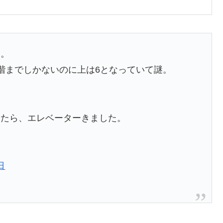
ン。
階までしかないのに上は6となっていて謎。
したら、エレベーターきました。
日