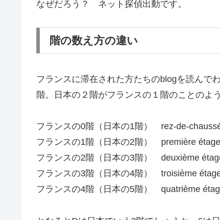
なぜだろう？ ネット探偵出動です。
階の数え方の違い
フランスに滞在された方たちのblogを読ん
階。日本の２階がフランスの１階のことのよ
フランスの0階（日本の1階） rez-de-chauss
フランスの1階（日本の2階） première étag
フランスの2階（日本の3階） deuxième étag
フランスの3階（日本の4階） troisième étag
フランスの4階（日本の5階） quatrième étag