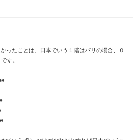
でわかったことは、日本でいう１階はパリの場合、０
うです。
ée
e
e
e
e