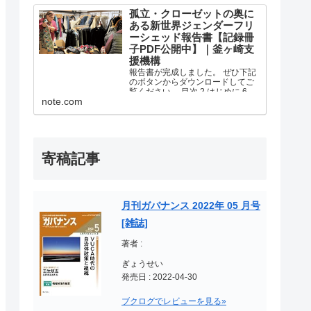
社会参加バージョンアップ！ヨ
ル・ベース事業の報告書が完成し
孤立・クローゼットの奥に
ました。 ぜひ下記のボタンからダ
ある新世界ジェンダーフリ
ウンロードしてご覧ください。 ヨ
ーシェッド報告書【記録冊
ル・ベース.pdf 1.7...
子PDF公開中】｜釜ヶ崎支
援機構
報告書が完成しました。 ぜひ下記
のボタンからダウンロードしてご
覧ください。 目次 2 はじめに 6 ぬ
note.com
ぬぬぬぬぅ！倶楽部 14 天下茶屋北
健康広場のテーブルとベンチをみ
んなでつくる！ ベンチプロジェ
クト×シェッド西成 19 ファッショ
ンの新...
寄稿記事
月刊ガバナンス 2022年 05 月号
[雑誌]
著者 :
ぎょうせい
発売日 : 2022-04-30
ブクログでレビューを見る»