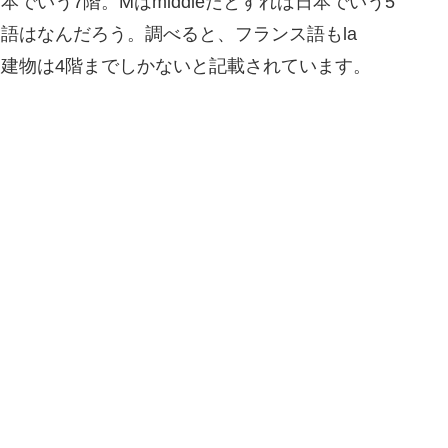
でいう7階。Mはmiddleだとすれば日本でいう5
ンス語はなんだろう。調べると、フランス語もla
んは建物は4階までしかないと記載されています。