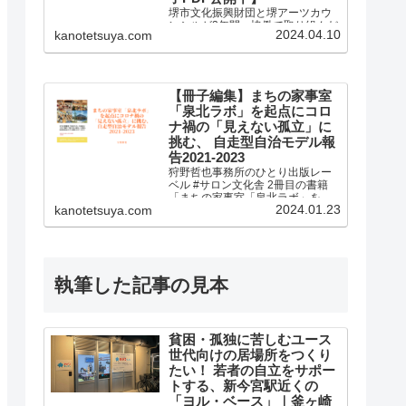
堺市文化振興財団と堺アーツカウ
ンシルが2年間、協働で取り組んだ
2024.04.10
kanotetsuya.com
研修事業の冊子を制作しました！
【冊子編集】まちの家事室
「泉北ラボ」を起点にコロ
ナ禍の「見えない孤立」に
挑む、 自走型自治モデル報
告2021-2023
狩野哲也事務所のひとり出版レー
ベル #サロン文化舎 2冊目の書籍
「まちの家事室「泉北ラボ」を起
2024.01.23
kanotetsuya.com
点にコロナ禍の「見えない孤立」
に挑む、 自走型自治モデル報告
2021-2023」を発売しました。
執筆した記事の見本
貧困・孤独に苦しむユース
世代向けの居場所をつくり
たい！ 若者の自立をサポー
トする、新今宮駅近くの
「ヨル・ベース」｜釜ヶ崎