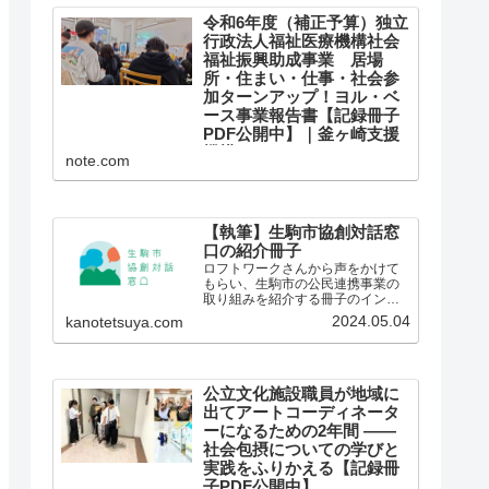
ような方法で評価しているのかを
ご存じでしょうか。 「南大阪地域
令和6年度（補正予算）独立
子育て支援ハブ形成プロジェク
行政法人福祉医療機構社会
ト」は、国民の休眠預金を資源...
福祉振興助成事業 居場
所・住まい・仕事・社会参
加ターンアップ！ヨル・ベ
ース事業報告書【記録冊子
PDF公開中】｜釜ヶ崎支援
機構
note.com
令和6年度（補正予算）独立行政法
人福祉医療機構社会福祉振興助成
事業 居場所・住まい・仕事・社
会参加ターンアップ！ヨル・ベー
ス事業の報告書が完成しました。
【執筆】生駒市協創対話窓
助成期間も終わりにさしかかる
口の紹介冊子
３月のある日、ユースの居場所ヨ
ロフトワークさんから声をかけて
ル・ベースの若者たちから、...
もらい、生駒市の公民連携事業の
取り組みを紹介する冊子のインタ
ビューと執筆、コンセプトコピー
2024.05.04
kanotetsuya.com
の作成を担当しました。
公立文化施設職員が地域に
出てアートコーディネータ
ーになるための2年間 ——
社会包摂についての学びと
実践をふりかえる【記録冊
子PDF公開中】