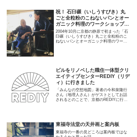
祝！ 石臼碾（いしうすびき）丸
ごと全粒粉のこねないパンとオー
ガニック料理のワークショップは
100回目を迎えました
2004年10月に京都の静原で初まった「石
臼碾（いしうすびき）丸ごと全粒粉のこ
ねないパンとオーガニック料理のワーク
ショップ」が今日で100回目を迎えまし
た。
ビルをリノベした職住一体型クリ
エイティブセンターREDIY（リデ
ィ）に行きました
「みんなの空想地図」著者の今和泉隆行
さん（地理人さん）がゲストとしてお話
されるとのことで、京都のREDIYに行き
ました。
東福寺法堂の天井画と案内板
東福寺の一番の見どころは案内板ではな
かろうかと思った話。