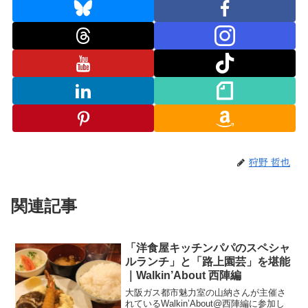
狩野 哲也
関連記事
「洋食屋キッチンパパのスペシャ
ルランチ」と「路上園芸」を堪能
｜Walkin’About 西陣編
大阪ガス都市魅力室の山納さんが主催さ
れているWalkin’About@西陣編に参加し