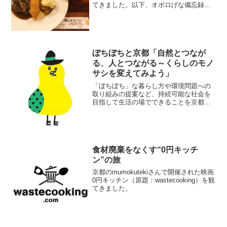
てきました。以下、オボロげな備忘録で
す。
ぼちぼちと京都「自然とつなが
る、人とつながる～くらしのモノ
サシを変えてみよう」
「ぼちぼち」な暮らし方や環境問題への
取り組みの提案など、持続可能な社会を
目指して生活の場でできることを京都へ
聞きにいきました。ぼちぼちと京都「自
然とつながる、人とつながる～くらしの
モノサシを変えてみよう」@ちおん舎主
催はNPO法人木野環境さ...
食材廃棄をなくす“0円キッチ
ン”の旅
京都のmumokutekiさんで開催された映画
0円キッチン（原題：wastecooking）を観
てきました。