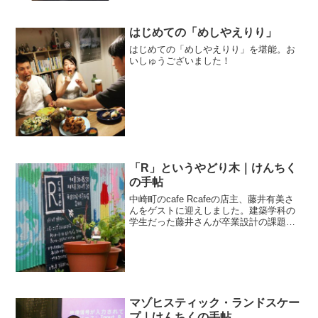
はじめての「めしやえりり」
はじめての「めしやえりり」を堪能。お
いしゅうございました！
「R」というやどり木｜けんちく
の手帖
中崎町のcafe Rcafeの店主、藤井有美さ
んをゲストに迎えしました。建築学科の
学生だった藤井さんが卒業設計の課題と
して制作した長屋のリノベーション、そ
れがRcafeのスタートでした。それから5
年。カフェ激戦区の中崎町の中でも人気
のカフェ...
マゾヒスティック・ランドスケー
プ｜けんちくの手帖