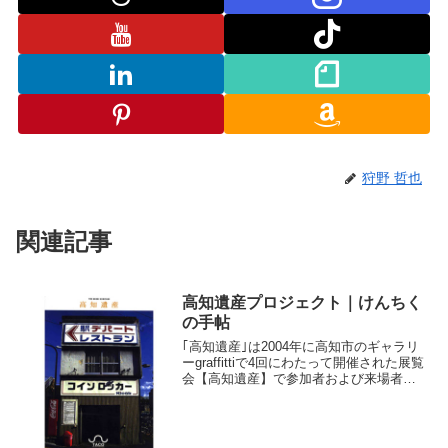
狩野 哲也
関連記事
高知遺産プロジェクト｜けんちく
の手帖
｢高知遺産｣は2004年に高知市のギャラリ
ーgraffittiで4回にわたって開催された展覧
会【高知遺産】で参加者および来場者よ
りセレクトされた400点あまりの高知県の
「遺したい」あるいは「大切な」建築、
まち、風景を紹介した｢高知本｣です。...