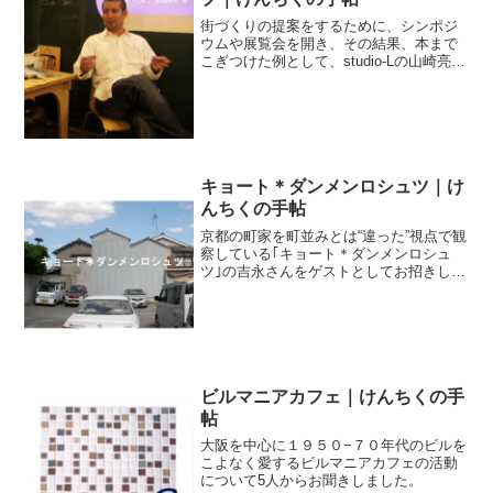
街づくりの提案をするために、シンポジ
ウムや展覧会を開き、その結果、本まで
こぎつけた例として、studio-Lの山崎亮さ
んをゲストにお迎えしました。
キョート＊ダンメンロシュツ｜け
んちくの手帖
京都の町家を町並みとは“違った”視点で観
察している｢キョート＊ダンメンロシュ
ツ｣の吉永さんをゲストとしてお招きしま
した。
ビルマニアカフェ｜けんちくの手
帖
大阪を中心に１９５０−７０年代のビルを
こよなく愛するビルマニアカフェの活動
について5人からお聞きしました。