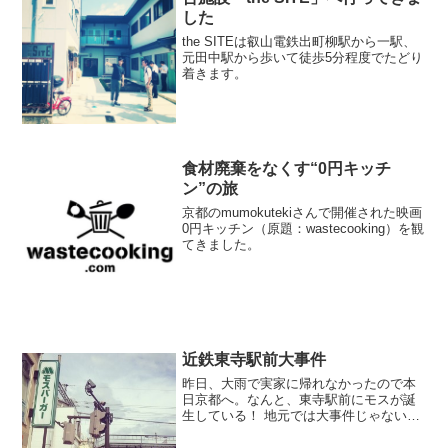
した
the SITEは叡山電鉄出町柳駅から一駅、
元田中駅から歩いて徒歩5分程度でたどり
着きます。
食材廃棄をなくす“0円キッチ
ン”の旅
京都のmumokutekiさんで開催された映画
0円キッチン（原題：wastecooking）を観
てきました。
近鉄東寺駅前大事件
昨日、大雨で実家に帰れなかったので本
日京都へ。なんと、東寺駅前にモスが誕
生している！ 地元では大事件じゃないで
しょうか。