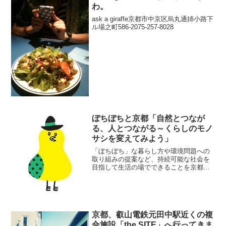
わ。
ask a giraffe京都市中京区烏丸通姉小路下
ル場之町586-2075-257-8028
ぼちぼちと京都「自然とつなが
る、人とつながる～くらしのモノ
サシを変えてみよう」
「ぼちぼち」な暮らし方や環境問題への
取り組みの提案など、持続可能な社会を
目指して生活の場でできることを京都へ
聞きにいきました。ぼちぼちと京都「自
然とつながる、人とつながる～くらしの
モノサシを変えてみよう」@ちおん舎主
催はNPO法人木野環境さ...
京都、叡山電鉄元田中駅近くの複
合施設「the SITE」へ行ってきま