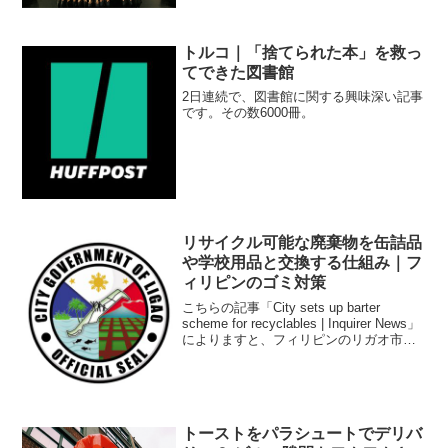
トルコ｜「捨てられた本」を救っ
てできた図書館
2日連続で、図書館に関する興味深い記事
です。その数6000冊。
リサイクル可能な廃棄物を缶詰品
や学校用品と交換する仕組み｜フ
ィリピンのゴミ対策
こちらの記事「City sets up barter
scheme for recyclables | Inquirer News」
によりますと、フィリピンのリガオ市で
は、リサイクル可能な廃棄物を缶詰品や
学校用品と交換する仕組みがあるよう
で...
トーストをパラシュートでデリバ