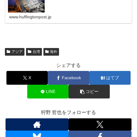
www.huffingtonpost.jp
アジア
台湾
海外
シェアする
X
Facebook
はてブ
LINE
コピー
狩野 哲也をフォローする