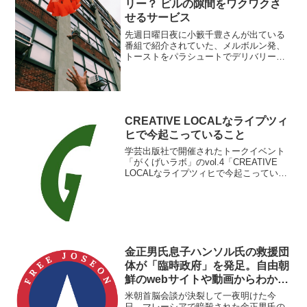
リー？ ビルの隙間をワクワクさ
せるサービス
先週日曜日夜に小籔千豊さんが出ている
番組で紹介されていた、メルボルン発、
トーストをパラシュートでデリバリーす
るといったアホいサービスをご紹介しま
す。
CREATIVE LOCALなライプツィ
ヒで今起こっていること
学芸出版社で開催されたトークイベント
「がくげいラボ」のvol.4「CREATIVE
LOCALなライプツィヒで今起こっている
こと」に参加し、ライプツィヒ「日本の
家」の話を聞いてきました。
金正男氏息子ハンソル氏の救援団
体が「臨時政府」を発足。自由朝
鮮のwebサイトや動画からわかる
こと。
米朝首脳会談が決裂して一夜明けた今
日、マレーシアで暗殺された金正男氏の