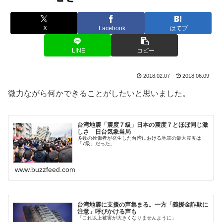
X
Facebook
はてブ
LINE
コピー
2018.02.07
2018.06.09
微力ながら何かできることがしたいと思いました。
台湾地震「震度７級」日本の震度７とほぼ同じ激
しさ 日台気象当局
多数の死傷者が発生した台湾における地震の最大震度は
「7級」だった。
www.buzzfeed.com
台湾地震に支援の声集まる。一方「義援金詐欺に
注意」呼びかける声も
「これ以上被害が大きくなりませんように」