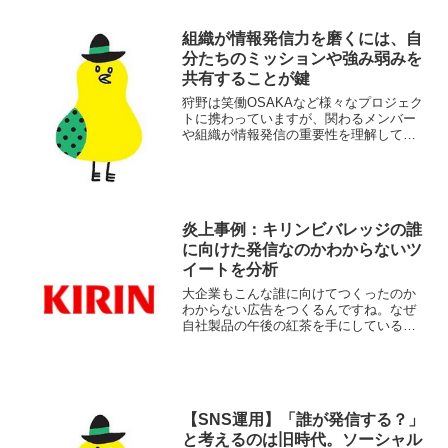
用する前...
組織が情報発信力を磨くには、自
分たちのミッションや強み弱みを
共有することが鍵
狩野は笑働OSAKAなど様々なプロジェク
トに携わっていますが、関わるメンバー
や組織が情報発信の重要性を理解してい
るか否かで広がるスピードが全然違うこ
とを体感しています。自分がこれまで体
感してきた経験値や憶測だけで書いてみ
ます。
炎上事例：キリンビバレッジの誰
に向けた発信なのかわからないツ
イートを分析
大企業もこんな誰に向けてつくったのか
わからない広告をつくるんですね。なぜ
自社製品の午後の紅茶を手にしている女
の子を小馬鹿にした投稿をするのでしょ
う？
【SNS運用】「誰が発信する？」
と考えるのは旧時代。ソーシャル