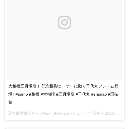
大相撲五月場所！ 記念撮影コーナーに動く千代丸フレーム登
場‼️ #sumo #相撲 #大相撲 #五月場所 #千代丸 #snsnap #国技
館
日本相撲協会
さん(@sumokyokai)がシェアした投稿 –
2018年 5月月13日午前4時56分PDT