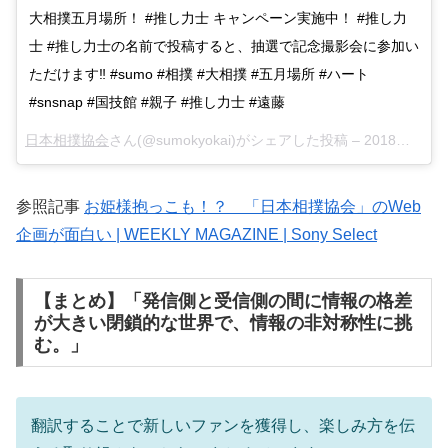
大相撲五月場所！ #推し力士 キャンペーン実施中！ #推し力
士 #推し力士の名前で投稿すると、抽選で記念撮影会に参加い
ただけます‼️ #sumo #相撲 #大相撲 #五月場所 #ハート
#snsnap #国技館 #親子 #推し力士 #遠藤
日本相撲協会
さん(@sumokyokai)がシェアした投稿 –
2018年 5月月13日午前5時01分PDT
参照記事
お姫様抱っこも！？ 「日本相撲協会」のWeb
企画が面白い | WEEKLY MAGAZINE | Sony Select
【まとめ】「発信側と受信側の間に情報の格差
が大きい閉鎖的な世界で、情報の非対称性に挑
む。」
翻訳することで新しいファンを獲得し、楽しみ方を伝