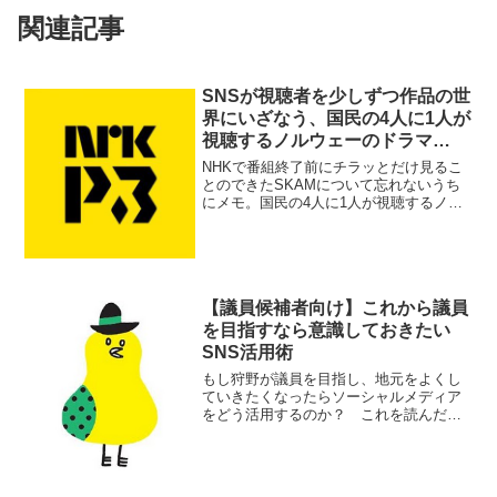
関連記事
SNSが視聴者を少しずつ作品の世
界にいざなう、国民の4人に1人が
視聴するノルウェーのドラマ
「SKAM」
NHKで番組終了前にチラッとだけ見るこ
とのできたSKAMについて忘れないうち
にメモ。国民の4人に1人が視聴するノル
ウェーのティーンエイジャー向けドラマ
です。ビバリーヒルズ高校白書のノルウ
ェー版という感じでしょうか。
【議員候補者向け】これから議員
を目指すなら意識しておきたい
SNS活用術
もし狩野が議員を目指し、地元をよくし
ていきたくなったらソーシャルメディア
をどう活用するのか？ これを読んだ候
補者がすぐに実践できることを紹介した
いので、いろいろ考えてみました。