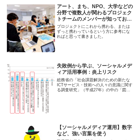
アート、まち、NPO、大学などの
分野で複数人が関わるプロジェク
トチームのメンバーが知っておい
て損のないアナログツールと無料
プロジェクトにこれから携わる、または
のITツールのオススメまとめ
ずっと携わっているという方に参考にな
ればと思って書きました。
失敗例から学ぶ、ソーシャルメデ
ィア活用事例：炎上リスク
総務省の「社会課題解決のための新たな
ICTサービス・技術への人々の意識に関す
る調査研究」（平成27年）の中の「図表
4-2-2-7 SNS上でのトラブル経験の内
容」を引用します。事前に防ぐ方法・投
稿前に誰かに見てもらう。・運用のため
のガイドラ...
【ソーシャルメディア運用】数字
など、強い言葉を使う