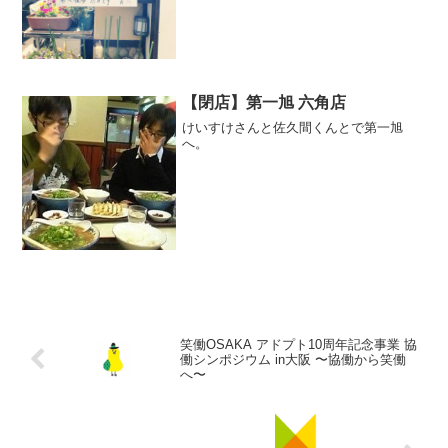
【閉店】第一旭 六角店
けいすけさんと佐久間くんとで第一旭
へ。
笑働OSAKA アドプト10周年記念事業 協
働シンポジウム in大阪 〜協働から笑働
へ〜