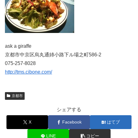
ask a giraffe
京都市中京区烏丸通姉小路下ル場之町586-2
075-257-8028
http://tms.cibone.com/
京都市
シェアする
X
Facebook
はてブ
LINE
コピー