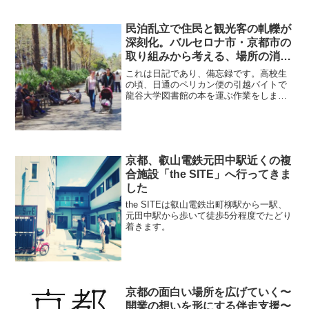
民泊乱立で住民と観光客の軋轢が
深刻化。バルセロナ市・京都市の
取り組みから考える、場所の消費
に抗う方法とは？
これは日記であり、備忘録です。高校生
の頃、日通のペリカン便の引越バイトで
龍谷大学図書館の本を運ぶ作業をしまし
た。今日は国際セミナー『持続可能な観
光空間の再生とプランニング:《場所の消
費に抗う》観光都市の取り組みから考え
る』の話を聞くため龍谷...
京都、叡山電鉄元田中駅近くの複
合施設「the SITE」へ行ってきま
した
the SITEは叡山電鉄出町柳駅から一駅、
元田中駅から歩いて徒歩5分程度でたどり
着きます。
京都の面白い場所を広げていく〜
開業の想いを形にする伴走支援〜