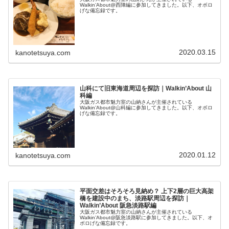
Walkin’About@西陣編に参加してきました。以下、オボロ
げな備忘録です。
2020.03.15
kanotetsuya.com
山科にて旧東海道周辺を探訪｜Walkin’About 山
科編
大阪ガス都市魅力室の山納さんが主催されている
Walkin’About@山科編に参加してきました。以下、オボロ
げな備忘録です。
2020.01.12
kanotetsuya.com
平面交差はそろそろ見納め？ 上下2層の巨大高架
橋を建設中のまち、淡路駅周辺を探訪｜
Walkin’About 阪急淡路駅編
大阪ガス都市魅力室の山納さんが主催されている
Walkin’About@阪急淡路駅に参加してきました。以下、オ
ボロげな備忘録です。