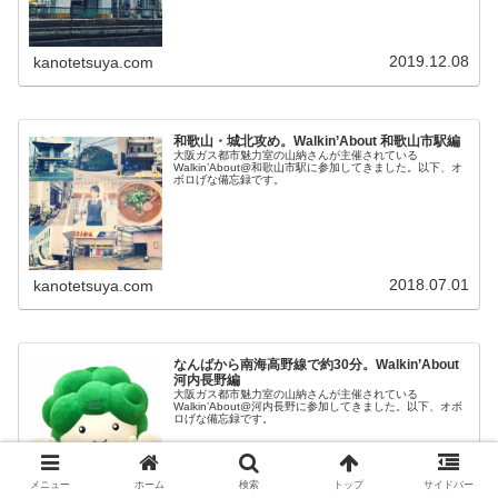
2019.12.08
kanotetsuya.com
和歌山・城北攻め。Walkin’About 和歌山市駅編
大阪ガス都市魅力室の山納さんが主催されている
Walkin’About@和歌山市駅に参加してきました。以下、オ
ボロげな備忘録です。
2018.07.01
kanotetsuya.com
なんばから南海高野線で約30分。Walkin’About
河内長野編
大阪ガス都市魅力室の山納さんが主催されている
Walkin’About@河内長野に参加してきました。以下、オボ
ロげな備忘録です。
メニュー
ホーム
検索
トップ
サイドバー