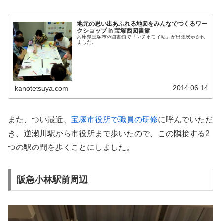
地元の思い出あふれる地図をみんなでつくるワー
クショップ in 宝塚西図書館
兵庫県宝塚市の図書館で「マチオモイ帖」が出張展示され
ました。
2014.06.14
kanotetsuya.com
また、つい最近、
宝塚市役所で職員の研修
に呼んでいただ
き、逆瀬川駅から市役所まで歩いたので、この隣接する2
つの駅の間を歩くことにしました。
阪急小林駅前周辺