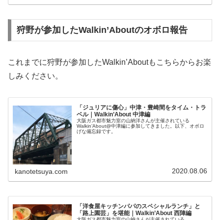
狩野が参加したWalkin’Aboutのオボロ報告
これまでに狩野が参加したWalkin’Aboutもこちらからお楽
しみください。
「ジュリアに傷心」中津・豊崎間をタイム・トラ
ベル｜Walkin’About 中津編
大阪ガス都市魅力室の山納洋さんが主催されている
Walkin’About@中津編に参加してきました。以下、オボロ
げな備忘録です。
2020.08.06
kanotetsuya.com
「洋食屋キッチンパパのスペシャルランチ」と
「路上園芸」を堪能｜Walkin’About 西陣編
大阪ガス都市魅力室の山納さんが主催されている