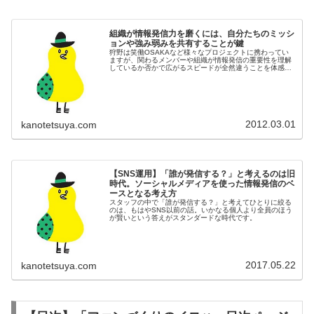
組織が情報発信力を磨くには、自分たちのミッシ
ョンや強み弱みを共有することが鍵
狩野は笑働OSAKAなど様々なプロジェクトに携わってい
ますが、関わるメンバーや組織が情報発信の重要性を理解
しているか否かで広がるスピードが全然違うことを体感し
ています。自分がこれまで体感してきた経験値や憶測だけ
で書いてみます。
2012.03.01
kanotetsuya.com
【SNS運用】「誰が発信する？」と考えるのは旧
時代。ソーシャルメディアを使った情報発信のベ
ースとなる考え方
スタッフの中で「誰が発信する？」と考えてひとりに絞る
のは、もはやSNS以前の話。いかなる個人より全員のほう
が賢いという答えがスタンダードな時代です。
2017.05.22
kanotetsuya.com