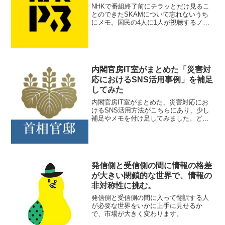
「SKAM」
NHKで番組終了前にチラッとだけ見るこ
とのできたSKAMについて忘れないうち
にメモ。国民の4人に1人が視聴するノル
ウェーのティーンエイジャー向けドラマ
です。ビバリーヒルズ高校白書のノルウ
ェー版という感じでしょうか。
内閣官房IT室がまとめた「災害対
応におけるSNS活用事例」を補足
してみた
内閣官房IT室がまとめた、災害対応にお
けるSNS活用方法がこちらにあり、少し
補足やメモを付け足してみました。どな
たかの参考になれば幸いです。
発信側と受信側の間に情報の格差
が大きい閉鎖的な世界で、情報の
非対称性に挑む。
発信側と受信側の間に入って翻訳する人
が必要な世界をいかに上手に見せるか
で、市場が大きく変わります。