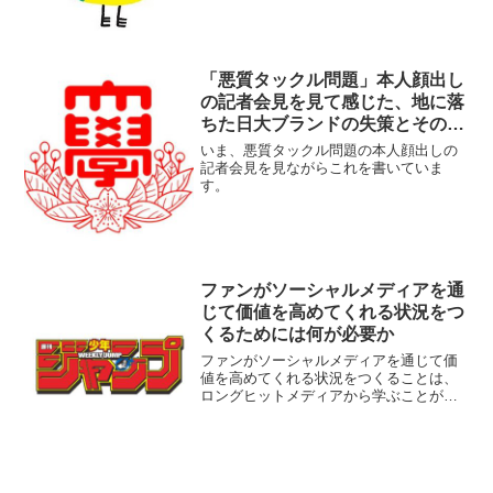
「悪質タックル問題」本人顔出し
の記者会見を見て感じた、地に落
ちた日大ブランドの失策とその対
応策はどうすべきか。
いま、悪質タックル問題の本人顔出しの
記者会見を見ながらこれを書いていま
す。
ファンがソーシャルメディアを通
じて価値を高めてくれる状況をつ
くるためには何が必要か
ファンがソーシャルメディアを通じて価
値を高めてくれる状況をつくることは、
ロングヒットメディアから学ぶことがで
きます。